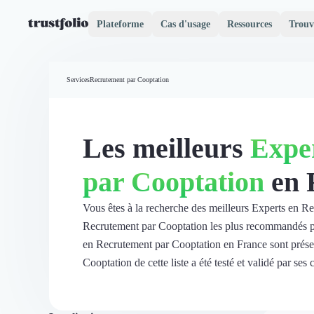
Plateforme
Cas d'usage
Ressources
Trouv
Pourquoi Trustfolio ?
Mesure de satisfaction
Services
Recrutement par Cooptation
Accueil
Collecte d'avis vérifiés B2B
Collecte d’avis Google
Import d'avis existants
Les meilleurs
Expe
Widgets d'avis
Partage d’avis multicanal
par Cooptation
en 
Cas client
Vidéo de témoignage
Parrainage
Vous êtes à la recherche des meilleurs Experts en R
Intent data
Recrutement par Cooptation les plus recommandés par 
Révéler le réseau
en Recrutement par Cooptation en France sont prése
Vitrine & média
Cooptation de cette liste a été testé et validé par ses c
Suivi du ROI
Voir tous nos avis clients
Découvrir