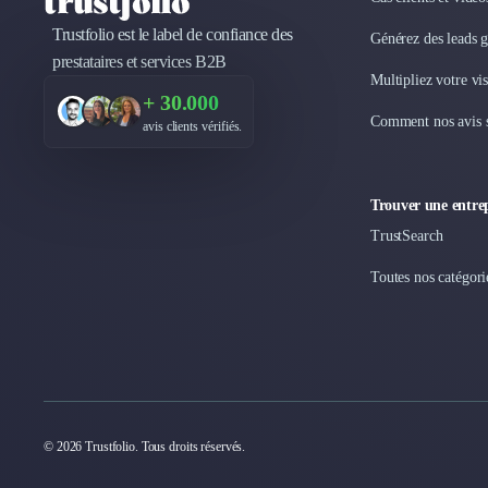
Logiciel E-Commerce
Intelligence Artificielle (IA)
Trustfolio est le label de confiance des
Générez des leads 
Réalité Virtuelle (VR)
prestataires et services B2B
Multipliez votre vis
Bureaux d'Entreprise
+ 30.000
Déménagement
Comment nos avis s
avis clients vérifiés.
Impression
Logistique
Traduction
Trouver une entrep
Traiteur & Restauration
TrustSearch
Conception & Aménagement de Bureaux
Sourcing et Imports
Toutes nos catégori
Office Management
Développement à l'international
Accélérateurs et incubateurs
Autres
Réhabilitation et maintenance
Gestion Immobilière
© 2026 Trustfolio. Tous droits réservés.
Logiciel PropTech
Courtage en Energie