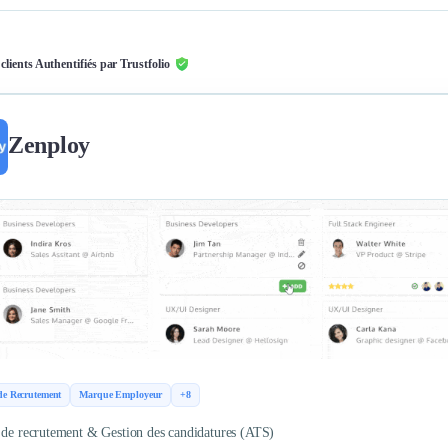
 clients Authentifiés par Trustfolio
Zenploy
de Recrutement
Marque Employeur
+8
 de recrutement & Gestion des candidatures (ATS)