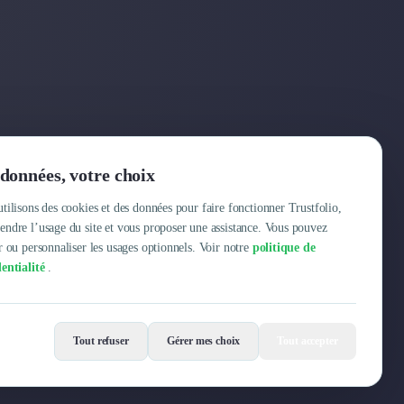
Entreprise
données, votre choix
Pourquoi Trustfolio ?
tilisons des cookies et des données pour faire fonctionner Trustfolio,
ndre l’usage du site et vous proposer une assistance. Vous pouvez
Offres d'emploi
r ou personnaliser les usages optionnels. Voir notre
politique de
entialité
.
Tout refuser
Gérer mes choix
Tout accepter
Mentions légales
Conditions Générales
Données personnelles