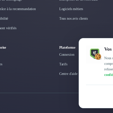
grâce à la recommandation
Logiciels métiers
ibilité
Tous nos avis clients
ont vérifiés
rise
Plateforme
Vos 
Connexion
Nous u
compre
es
Tarifs
refuse
Centre d'aide
confid