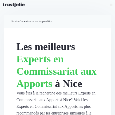
Pourquoi Trustfolio ?
Mesure de satisfaction
Services
Commissariat aux Apports
Nice
Accueil
Collecte d'avis vérifiés B2B
Collecte d’avis Google
Import d'avis existants
Les meilleurs
Widgets d'avis
Partage d’avis multicanal
Experts en
Cas client
Vidéo de témoignage
Commissariat aux
Parrainage
Intent data
Apports
à Nice
Révéler le réseau
Vitrine & média
Suivi du ROI
Vous êtes à la recherche des meilleurs Experts en
Voir tous nos avis clients
Commissariat aux Apports à Nice? Voici les
Découvrir
Experts en Commissariat aux Apports les plus
Découvrir
recommandés par les entreprises similaires à la