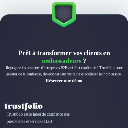
Brand Content
Publicité
Communication
Influence Marketing
Veille commerciale
Photographie
Salons
Études Marketing
Prêt à transformer vos clients en
Présentations PowerPoint
ambassadeurs
?
SMS Marketing
Rejoignez les centaines d'entreprises B2B qui font confiance à Trustfolio pour
Email Marketing
générer de la confiance, développer leur visibilité et accélérer leur croissance.
Data Marketing
Réserver une démo
Logiciel Marketing
Logiciel Commercial
Assurance
Expertise Comptable
Subventions & Aides
Trustfolio est le label de confiance des
Levée de fonds
prestataires et services B2B
Droit des Affaires