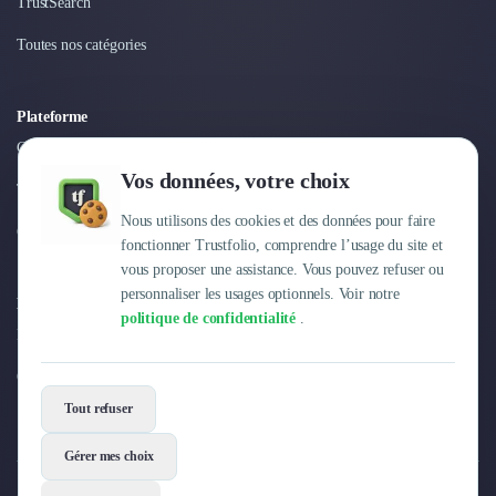
Intelligence Artificielle (IA)
TrustSearch
Réalité Virtuelle (VR)
Toutes nos catégories
Bureaux d'Entreprise
Déménagement
Impression
Plateforme
Logistique
Connexion
Traduction
Vos données, votre choix
Traiteur & Restauration
Tarifs
Conception & Aménagement de Bureaux
Nous utilisons des cookies et des données pour faire
Centre d'aide
Sourcing et Imports
fonctionner Trustfolio, comprendre l’usage du site et
Office Management
vous proposer une assistance. Vous pouvez refuser ou
Développement à l'international
personnaliser les usages optionnels. Voir notre
Entreprise
Accélérateurs et incubateurs
politique de confidentialité
.
Pourquoi Trustfolio ?
Autres
Réhabilitation et maintenance
Offres d'emploi
Gestion Immobilière
Tout refuser
Logiciel PropTech
Courtage en Energie
Gérer mes choix
Désinfection & décontamination