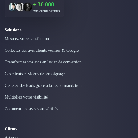
Externalisation Administrative
+ 30.000
Direction Financière Externalisée (DAF)
avis clients vérifiés.
Transactions Services
Restructuring
Solutions
Droit Commercial
Mesurez votre satisfaction
Droit du Travail
Propriété Intellectuelle (IP/IT)
Collectez des avis clients vérifiés & Google
Banque
Gestion de trésorerie
Transformez vos avis en levier de conversion
Recouvrement
Cas clients et vidéos de témoignage
Financement de matériel ou équipement
Due Diligence
Générez des leads grâce à la recommandation
Audit
Multipliez votre visibilité
Solutions de Paiement
Fiscalité
Comment nos avis sont vérifiés
UX & UI Design
Développement Web
Product Management
Clients
Internet of Things (IoT)
Agences