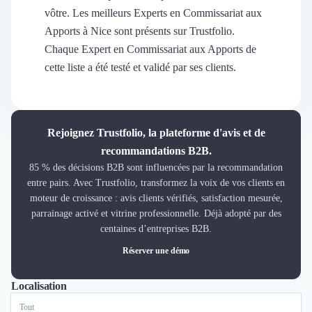
Découvrir
vôtre. Les meilleurs Experts en Commissariat aux
Découvrir
Apports à Nice sont présents sur Trustfolio.
Découvrir
Chaque Expert en Commissariat aux Apports de
Découvrir le média
cette liste a été testé et validé par ses clients.
Tarifs
Demander une démo
Connexion
Cabinet de Recrutement
Rejoignez Trustfolio, la plateforme d'avis et de
Intérim
recommandations B2B.
Formation
85 % des décisions B2B sont influencées par la recommandation
Teambuilding
entre pairs. Avec Trustfolio, transformez la voix de vos clients en
Marque Employeur
moteur de croissance : avis clients vérifiés, satisfaction mesurée,
Conseil en Management et Organisation
parrainage activé et vitrine professionnelle. Déjà adopté par des
Gestion paie
centaines d’entreprises B2B.
Qualité de Vie au Travail (QVT)
Réserver une démo
Portage Salarial
Responsabilité Sociétale des Entreprises (RSE)
Localisation
Tout
Marketplace de freelance
Coaching