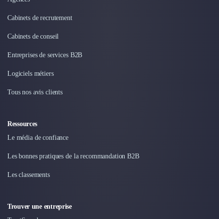
Design Industriel
Cabinets de recrutement
Packaging & Emballages
Support Client
Cabinets de conseil
Téléphonie & Télécommunication
Chatbot
Entreprises de services B2B
Maintenance et Infogérance
Logiciels métiers
BI, Analytics & Big Data
Graphisme & Illustration
Tous nos avis clients
Recherche Utilisateur
Design Thinking
Ressources
Stratégie Digitale
Développement Logiciel
Le média de confiance
Création de Site Internet
Les bonnes pratiques de la recommandation B2B
Développement d'Application Mobile
Développement E-commerce
Les classements
Direction Artistique
Cybersécurité
Trouver une entreprise
Logiciel E-Commerce