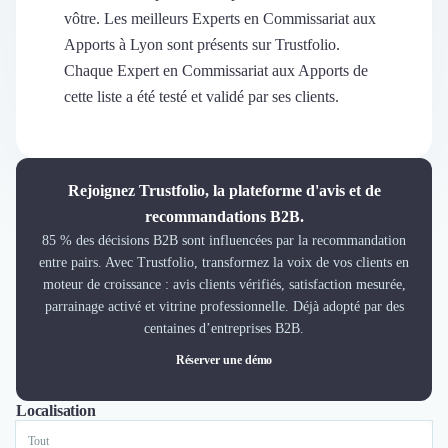
Découvrir
vôtre. Les meilleurs Experts en Commissariat aux
Découvrir
Apports à Lyon sont présents sur Trustfolio.
Découvrir
Chaque Expert en Commissariat aux Apports de
Découvrir le média
cette liste a été testé et validé par ses clients.
Tarifs
Demander une démo
Connexion
Cabinet de Recrutement
Rejoignez Trustfolio, la plateforme d'avis et de
Intérim
recommandations B2B.
Formation
85 % des décisions B2B sont influencées par la recommandation
Teambuilding
entre pairs. Avec Trustfolio, transformez la voix de vos clients en
Marque Employeur
moteur de croissance : avis clients vérifiés, satisfaction mesurée,
Conseil en Management et Organisation
parrainage activé et vitrine professionnelle. Déjà adopté par des
Gestion paie
centaines d’entreprises B2B.
Qualité de Vie au Travail (QVT)
Réserver une démo
Portage Salarial
Responsabilité Sociétale des Entreprises (RSE)
Localisation
Tout
Marketplace de freelance
Coaching