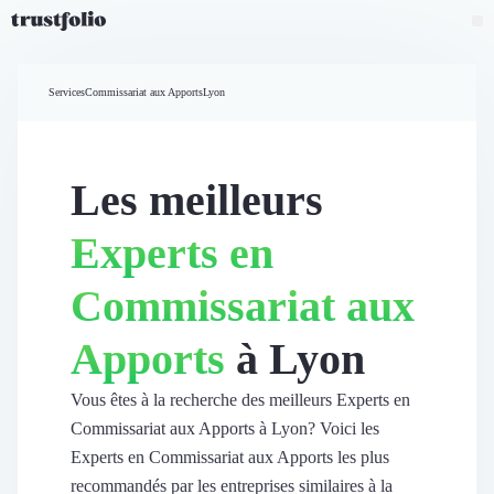
Pourquoi Trustfolio ?
Mesure de satisfaction
Services
Commissariat aux Apports
Lyon
Accueil
Collecte d'avis vérifiés B2B
Collecte d’avis Google
Import d'avis existants
Les meilleurs
Widgets d'avis
Partage d’avis multicanal
Experts en
Cas client
Vidéo de témoignage
Commissariat aux
Parrainage
Intent data
Apports
à Lyon
Révéler le réseau
Vitrine & média
Suivi du ROI
Vous êtes à la recherche des meilleurs Experts en
Voir tous nos avis clients
Commissariat aux Apports à Lyon? Voici les
Découvrir
Experts en Commissariat aux Apports les plus
Découvrir
recommandés par les entreprises similaires à la