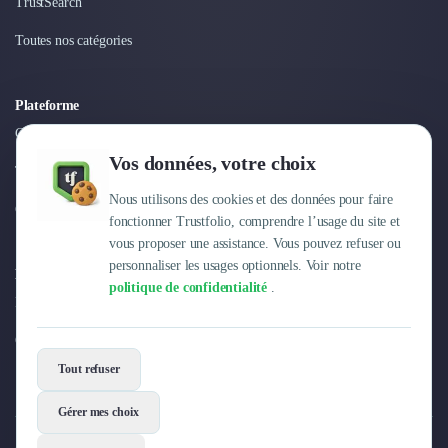
Intelligence Artificielle (IA)
TrustSearch
Réalité Virtuelle (VR)
Toutes nos catégories
Bureaux d'Entreprise
Déménagement
Impression
Plateforme
Logistique
Connexion
Traduction
Vos données, votre choix
Traiteur & Restauration
Tarifs
Conception & Aménagement de Bureaux
Nous utilisons des cookies et des données pour faire
Centre d'aide
Sourcing et Imports
fonctionner Trustfolio, comprendre l’usage du site et
Office Management
vous proposer une assistance. Vous pouvez refuser ou
Développement à l'international
personnaliser les usages optionnels. Voir notre
Entreprise
Accélérateurs et incubateurs
politique de confidentialité
.
Pourquoi Trustfolio ?
Autres
Réhabilitation et maintenance
Offres d'emploi
Gestion Immobilière
Tout refuser
Logiciel PropTech
Courtage en Energie
Gérer mes choix
Désinfection & décontamination