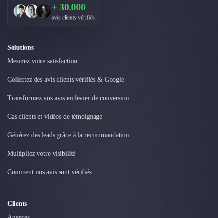
Externalisation Administrative
+ 30.000
Direction Financière Externalisée (DAF)
avis clients vérifiés.
Transactions Services
Restructuring
Solutions
Droit Commercial
Mesurez votre satisfaction
Droit du Travail
Propriété Intellectuelle (IP/IT)
Collectez des avis clients vérifiés & Google
Banque
Gestion de trésorerie
Transformez vos avis en levier de conversion
Recouvrement
Cas clients et vidéos de témoignage
Financement de matériel ou équipement
Due Diligence
Générez des leads grâce à la recommandation
Audit
Multipliez votre visibilité
Solutions de Paiement
Fiscalité
Comment nos avis sont vérifiés
UX & UI Design
Développement Web
Product Management
Clients
Internet of Things (IoT)
Agences