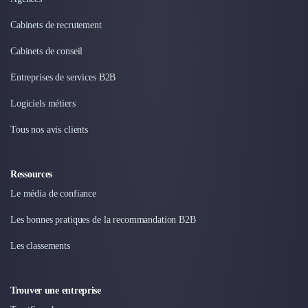
Design Industriel
Cabinets de recrutement
Packaging & Emballages
Support Client
Cabinets de conseil
Téléphonie & Télécommunication
Chatbot
Entreprises de services B2B
Maintenance et Infogérance
Logiciels métiers
BI, Analytics & Big Data
Graphisme & Illustration
Tous nos avis clients
Recherche Utilisateur
Design Thinking
Ressources
Stratégie Digitale
Développement Logiciel
Le média de confiance
Création de Site Internet
Les bonnes pratiques de la recommandation B2B
Développement d'Application Mobile
Développement E-commerce
Les classements
Direction Artistique
Cybersécurité
Trouver une entreprise
Logiciel E-Commerce