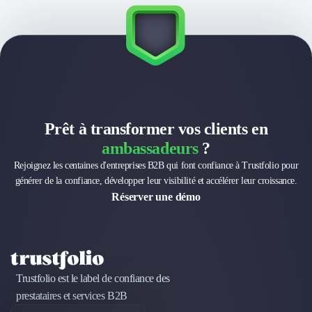
Brand Content
Publicité
Communication
Influence Marketing
Veille commerciale
Photographie
Salons
Études Marketing
Prêt à transformer vos clients en
Présentations PowerPoint
ambassadeurs
?
SMS Marketing
Rejoignez les centaines d'entreprises B2B qui font confiance à Trustfolio pour
Email Marketing
générer de la confiance, développer leur visibilité et accélérer leur croissance.
Data Marketing
Réserver une démo
Logiciel Marketing
Logiciel Commercial
Assurance
Expertise Comptable
Subventions & Aides
Trustfolio est le label de confiance des
Levée de fonds
prestataires et services B2B
Droit des Affaires