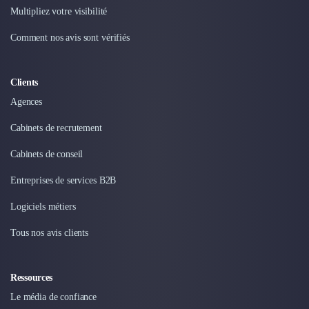
Intelligence Artificielle (IA)
Multipliez votre visibilité
Réalité Virtuelle (VR)
Bureaux d'Entreprise
Comment nos avis sont vérifiés
Déménagement
Impression
Logistique
Clients
Traduction
Agences
Traiteur & Restauration
Cabinets de recrutement
Conception & Aménagement de Bureaux
Sourcing et Imports
Cabinets de conseil
Office Management
Entreprises de services B2B
Développement à l'international
Accélérateurs et incubateurs
Logiciels métiers
Autres
Réhabilitation et maintenance
Tous nos avis clients
Gestion Immobilière
Logiciel PropTech
Ressources
Courtage en Energie
Le média de confiance
Désinfection & décontamination