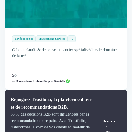
Brand Content
Publicité
Communication
Influence Marketing
Veille commerciale
Photographie
Levée de fonds
Transactions Services
+9
Salons
Études Marketing
Cabinet d'audit & de conseil financier spécialisé dans le domaine
de la tech
Présentations PowerPoint
SMS Marketing
Email Marketing
5
/
5
Data Marketing
sur
5 avis clients Authentifiés par Trustfolio
Logiciel Marketing
Logiciel Commercial
Assurance
Rejoignez Trustfolio, la plateforme d'avis
Expertise Comptable
et de recommandations B2B.
Subventions & Aides
85 % des décisions B2B sont influencées par la
Levée de fonds
recommandation entre pairs. Avec Trustfolio,
Réserver
une
Droit des Affaires
transformez la voix de vos clients en moteur de
démo