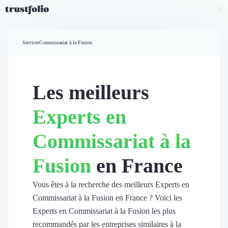
Pourquoi Trustfolio ?
Mesure de satisfaction
Services
Commissariat à la Fusion
Accueil
Collecte d'avis vérifiés B2B
Collecte d’avis Google
Import d'avis existants
Les meilleurs
Widgets d'avis
Partage d’avis multicanal
Experts en
Cas client
Vidéo de témoignage
Commissariat à la
Parrainage
Intent data
Fusion
en France
Révéler le réseau
Vitrine & média
Suivi du ROI
Vous êtes à la recherche des meilleurs Experts en
Voir tous nos avis clients
Commissariat à la Fusion en France ? Voici les
Découvrir
Experts en Commissariat à la Fusion les plus
Découvrir
recommandés par les entreprises similaires à la