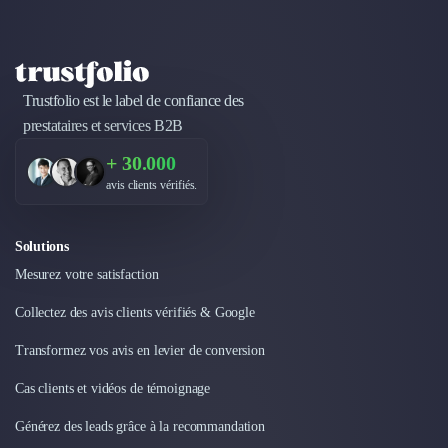
Design Industriel
Packaging & Emballages
Support Client
Téléphonie & Télécommunication
Trustfolio est le label de confiance des
Chatbot
prestataires et services B2B
Maintenance et Infogérance
BI, Analytics & Big Data
+ 30.000
Graphisme & Illustration
avis clients vérifiés.
Recherche Utilisateur
Design Thinking
Solutions
Stratégie Digitale
Mesurez votre satisfaction
Développement Logiciel
Création de Site Internet
Collectez des avis clients vérifiés & Google
Développement d'Application Mobile
Transformez vos avis en levier de conversion
Développement E-commerce
Direction Artistique
Cas clients et vidéos de témoignage
Cybersécurité
Logiciel E-Commerce
Générez des leads grâce à la recommandation