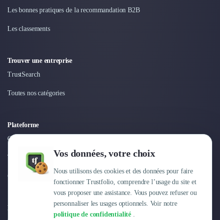
Nettoyage & Ménage
Les bonnes pratiques de la recommandation B2B
Clubs & Réseaux Professionnels
Espaces de Coworking
Les classements
Trouver une entreprise
TrustSearch
Toutes nos catégories
Plateforme
Connexion
Vos données, votre choix
Tarifs
Nous utilisons des cookies et des données pour faire
Centre d'aide
fonctionner Trustfolio, comprendre l’usage du site et
vous proposer une assistance. Vous pouvez refuser ou
personnaliser les usages optionnels. Voir notre
Entreprise
politique de confidentialité
.