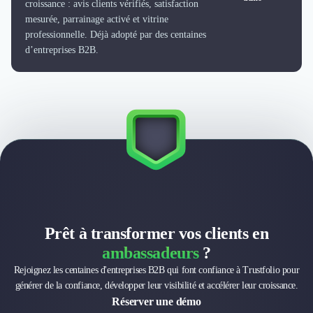
croissance : avis clients vérifiés, satisfaction
Externalisation Administrative
mesurée, parrainage activé et vitrine
Direction Financière Externalisée (DAF)
professionnelle. Déjà adopté par des centaines
Transactions Services
d’entreprises B2B.
Restructuring
Droit Commercial
Droit du Travail
Propriété Intellectuelle (IP/IT)
Banque
Gestion de trésorerie
Recouvrement
Financement de matériel ou équipement
Due Diligence
Audit
Solutions de Paiement
Prêt à transformer vos clients en
Fiscalité
ambassadeurs
?
UX & UI Design
Rejoignez les centaines d'entreprises B2B qui font confiance à Trustfolio pour
Développement Web
générer de la confiance, développer leur visibilité et accélérer leur croissance.
Product Management
Réserver une démo
Internet of Things (IoT)