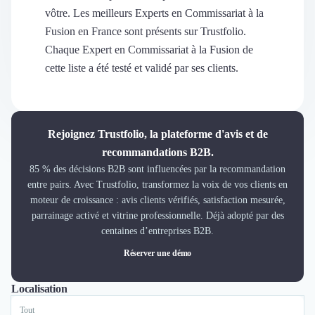
Découvrir
vôtre. Les meilleurs Experts en Commissariat à la
Découvrir
Fusion en France sont présents sur Trustfolio.
Découvrir
Chaque Expert en Commissariat à la Fusion de
Découvrir le média
cette liste a été testé et validé par ses clients.
Tarifs
Demander une démo
Connexion
Cabinet de Recrutement
Rejoignez Trustfolio, la plateforme d'avis et de
Intérim
recommandations B2B.
Formation
85 % des décisions B2B sont influencées par la recommandation
Teambuilding
entre pairs. Avec Trustfolio, transformez la voix de vos clients en
Marque Employeur
moteur de croissance : avis clients vérifiés, satisfaction mesurée,
Conseil en Management et Organisation
parrainage activé et vitrine professionnelle. Déjà adopté par des
Gestion paie
centaines d’entreprises B2B.
Qualité de Vie au Travail (QVT)
Réserver une démo
Portage Salarial
Responsabilité Sociétale des Entreprises (RSE)
Localisation
Tout
Paris
Marketplace de freelance
Coaching