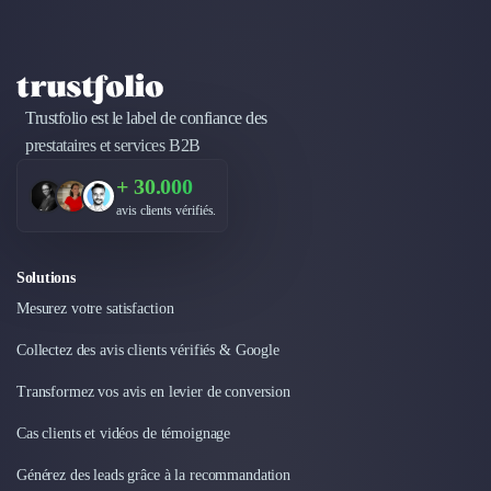
Design Industriel
Packaging & Emballages
Support Client
Téléphonie & Télécommunication
Trustfolio est le label de confiance des
Chatbot
prestataires et services B2B
Maintenance et Infogérance
BI, Analytics & Big Data
+ 30.000
Graphisme & Illustration
avis clients vérifiés.
Recherche Utilisateur
Design Thinking
Solutions
Stratégie Digitale
Développement Logiciel
Mesurez votre satisfaction
Création de Site Internet
Collectez des avis clients vérifiés & Google
Développement d'Application Mobile
Développement E-commerce
Transformez vos avis en levier de conversion
Direction Artistique
Cas clients et vidéos de témoignage
Cybersécurité
Logiciel E-Commerce
Générez des leads grâce à la recommandation