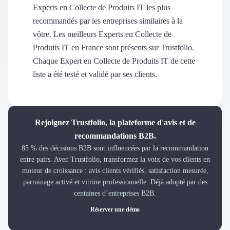
Découvrir
Experts en Collecte de Produits IT les plus
Découvrir
recommandés par les entreprises similaires à la
Découvrir
vôtre. Les meilleurs Experts en Collecte de
Découvrir le média
Produits IT en France sont présents sur Trustfolio.
Tarifs
Chaque Expert en Collecte de Produits IT de cette
Demander une démo
liste a été testé et validé par ses clients.
Connexion
Cabinet de Recrutement
Intérim
Formation
Rejoignez Trustfolio, la plateforme d'avis et de
Teambuilding
recommandations B2B.
Marque Employeur
85 % des décisions B2B sont influencées par la recommandation
Conseil en Management et Organisation
entre pairs. Avec Trustfolio, transformez la voix de vos clients en
Gestion paie
moteur de croissance : avis clients vérifiés, satisfaction mesurée,
Qualité de Vie au Travail (QVT)
parrainage activé et vitrine professionnelle. Déjà adopté par des
Portage Salarial
centaines d’entreprises B2B.
Responsabilité Sociétale des Entreprises (RSE)
Réserver une démo
Marketplace de freelance
Coaching