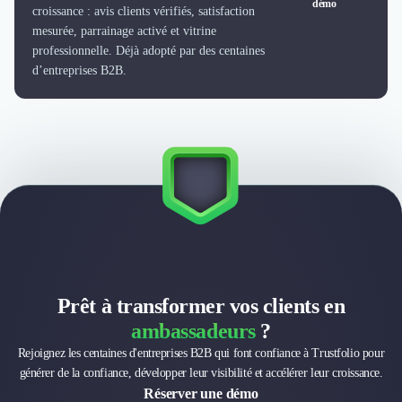
démo
Externalisation Administrative
croissance : avis clients vérifiés, satisfaction
Direction Financière Externalisée (DAF)
mesurée, parrainage activé et vitrine
Transactions Services
professionnelle. Déjà adopté par des centaines
d’entreprises B2B.
Restructuring
Droit Commercial
Droit du Travail
Propriété Intellectuelle (IP/IT)
Banque
Gestion de trésorerie
Recouvrement
Financement de matériel ou équipement
Due Diligence
Audit
Solutions de Paiement
Prêt à transformer vos clients en
Fiscalité
ambassadeurs
?
UX & UI Design
Développement Web
Rejoignez les centaines d'entreprises B2B qui font confiance à Trustfolio pour
Product Management
générer de la confiance, développer leur visibilité et accélérer leur croissance.
Réserver une démo
Internet of Things (IoT)