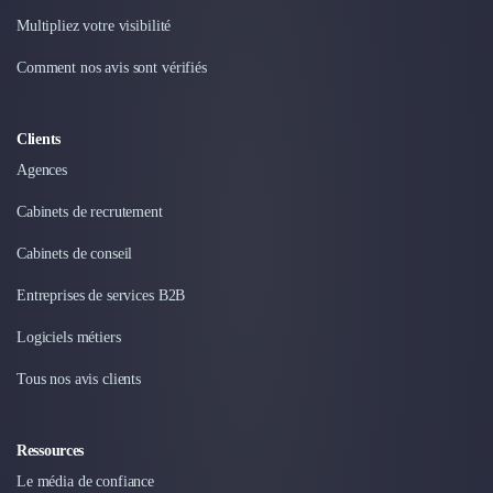
Intelligence Artificielle (IA)
Réalité Virtuelle (VR)
Multipliez votre visibilité
Bureaux d'Entreprise
Comment nos avis sont vérifiés
Déménagement
Impression
Logistique
Clients
Traduction
Agences
Traiteur & Restauration
Conception & Aménagement de Bureaux
Cabinets de recrutement
Sourcing et Imports
Cabinets de conseil
Office Management
Développement à l'international
Entreprises de services B2B
Accélérateurs et incubateurs
Logiciels métiers
Autres
Réhabilitation et maintenance
Tous nos avis clients
Gestion Immobilière
Logiciel PropTech
Courtage en Energie
Ressources
Désinfection & décontamination
Le média de confiance