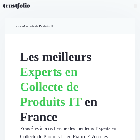
Pourquoi Trustfolio ?
Mesure de satisfaction
Services
Collecte de Produits IT
Accueil
Collecte d'avis vérifiés B2B
Collecte d’avis Google
Import d'avis existants
Les meilleurs
Widgets d'avis
Partage d’avis multicanal
Experts en
Cas client
Vidéo de témoignage
Collecte de
Parrainage
Intent data
Produits IT
en
Révéler le réseau
Vitrine & média
France
Suivi du ROI
Voir tous nos avis clients
Découvrir
Vous êtes à la recherche des meilleurs Experts en
Découvrir
Collecte de Produits IT en France ? Voici les