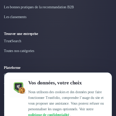
Nettoyage & Ménage
Les bonnes pratiques de la recommandation B2B
Clubs & Réseaux Professionnels
Espaces de Coworking
Les classements
Trouver une entreprise
TrustSearch
Toutes nos catégories
Plateforme
Connexion
Vos données, votre choix
Tarifs
Nous utilisons des cookies et des données pour faire
Centre d'aide
fonctionner Trustfolio, comprendre l’usage du site et
vous proposer une assistance. Vous pouvez refuser ou
personnaliser les usages optionnels. Voir notre
Entreprise
politique de confidentialité
.