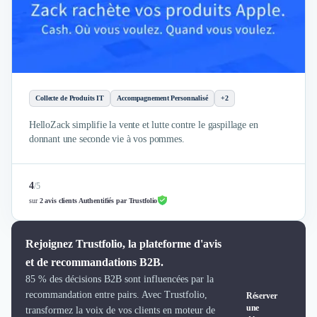
Brand Content
Publicité
Communication
Influence Marketing
Veille commerciale
Photographie
Collecte de Produits IT
Accompagnement Personnalisé
+2
Salons
Études Marketing
HelloZack simplifie la vente et lutte contre le gaspillage en
Présentations PowerPoint
donnant une seconde vie à vos pommes.
SMS Marketing
Email Marketing
4
Data Marketing
/
5
sur
2 avis clients Authentifiés par Trustfolio
Logiciel Marketing
Logiciel Commercial
Assurance
Rejoignez Trustfolio, la plateforme d'avis
Expertise Comptable
et de recommandations B2B.
Subventions & Aides
85 % des décisions B2B sont influencées par la
Levée de fonds
recommandation entre pairs. Avec Trustfolio,
Réserver
Droit des Affaires
une
transformez la voix de vos clients en moteur de