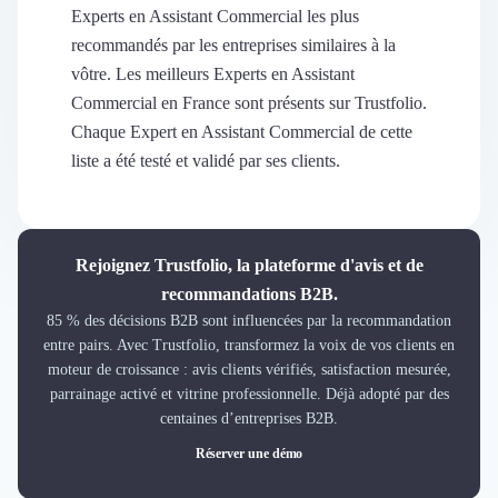
Découvrir
Experts en Assistant Commercial les plus
Découvrir
recommandés par les entreprises similaires à la
Découvrir
vôtre. Les meilleurs Experts en Assistant
Découvrir le média
Commercial en France sont présents sur Trustfolio.
Tarifs
Chaque Expert en Assistant Commercial de cette
Demander une démo
liste a été testé et validé par ses clients.
Connexion
Cabinet de Recrutement
Intérim
Formation
Rejoignez Trustfolio, la plateforme d'avis et de
Teambuilding
recommandations B2B.
Marque Employeur
85 % des décisions B2B sont influencées par la recommandation
Conseil en Management et Organisation
entre pairs. Avec Trustfolio, transformez la voix de vos clients en
Gestion paie
moteur de croissance : avis clients vérifiés, satisfaction mesurée,
Qualité de Vie au Travail (QVT)
parrainage activé et vitrine professionnelle. Déjà adopté par des
Portage Salarial
centaines d’entreprises B2B.
Responsabilité Sociétale des Entreprises (RSE)
Réserver une démo
Marketplace de freelance
Coaching