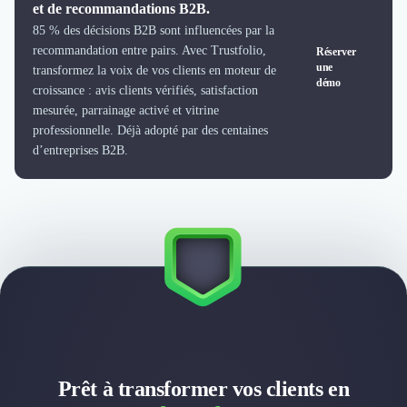
et de recommandations B2B.
Design Industriel
85 % des décisions B2B sont influencées par la
Packaging & Emballages
recommandation entre pairs. Avec Trustfolio,
Réserver
Support Client
une
transformez la voix de vos clients en moteur de
Téléphonie & Télécommunication
démo
croissance : avis clients vérifiés, satisfaction
Chatbot
mesurée, parrainage activé et vitrine
Maintenance et Infogérance
professionnelle. Déjà adopté par des centaines
BI, Analytics & Big Data
d’entreprises B2B.
Graphisme & Illustration
Recherche Utilisateur
Design Thinking
Stratégie Digitale
Développement Logiciel
Création de Site Internet
Développement d'Application Mobile
Développement E-commerce
Direction Artistique
Cybersécurité
Prêt à transformer vos clients en
Logiciel E-Commerce