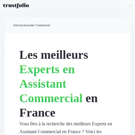
Pourquoi Trustfolio ?
Mesure de satisfaction
Services
Assistant Commercial
Accueil
Collecte d'avis vérifiés B2B
Collecte d’avis Google
Import d'avis existants
Les meilleurs
Widgets d'avis
Partage d’avis multicanal
Experts en
Cas client
Vidéo de témoignage
Assistant
Parrainage
Intent data
Commercial
en
Révéler le réseau
Vitrine & média
France
Suivi du ROI
Voir tous nos avis clients
Découvrir
Vous êtes à la recherche des meilleurs Experts en
Découvrir
Assistant Commercial en France ? Voici les