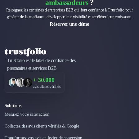
Intelligence Artificielle (IA)
ambassadeurs
?
Réalité Virtuelle (VR)
Rejoignez les centaines d'entreprises B2B qui font confiance à Trustfolio pour
Bureaux d'Entreprise
générer de la confiance, développer leur visibilité et accélérer leur croissance.
Déménagement
Réserver une démo
Impression
Logistique
Traduction
Traiteur & Restauration
Conception & Aménagement de Bureaux
Trustfolio est le label de confiance des
Sourcing et Imports
prestataires et services B2B
Office Management
+ 30.000
Développement à l'international
avis clients vérifiés.
Accélérateurs et incubateurs
Autres
Réhabilitation et maintenance
Solutions
Gestion Immobilière
Mesurez votre satisfaction
Logiciel PropTech
Collectez des avis clients vérifiés & Google
Courtage en Energie
Désinfection & décontamination
Transformez vos avis en levier de conversion