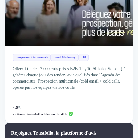
Externalisation Administrative
Direction Financière Externalisée (DAF)
Transactions Services
Restructuring
Droit Commercial
Droit du Travail
Propriété Intellectuelle (IP/IT)
Banque
Prospection Commerciale
Email Marketing
+10
Gestion de trésorerie
Recouvrement
Oliverlist aide +3 000 entreprises B2B (Payfit, Alibaba, Sony…) à
générer chaque jour des rendez-vous qualifiés dans l’agenda des
Financement de matériel ou équipement
commerciaux. Prospection multicanale (cold email + cold call),
Due Diligence
opérée par nos équipes via nos outils.
Audit
Solutions de Paiement
Fiscalité
4.8
/
5
UX & UI Design
sur
6 avis clients Authentifiés par Trustfolio
Développement Web
Product Management
Rejoignez Trustfolio, la plateforme d'avis
Internet of Things (IoT)