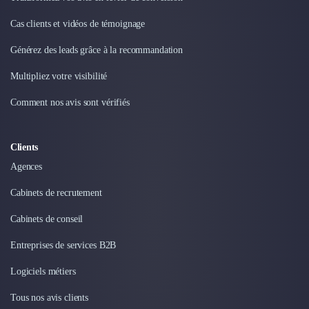
Nettoyage & Ménage
Clubs & Réseaux Professionnels
Cas clients et vidéos de témoignage
Espaces de Coworking
Générez des leads grâce à la recommandation
Multipliez votre visibilité
Comment nos avis sont vérifiés
Clients
Agences
Cabinets de recrutement
Cabinets de conseil
Entreprises de services B2B
Logiciels métiers
Tous nos avis clients