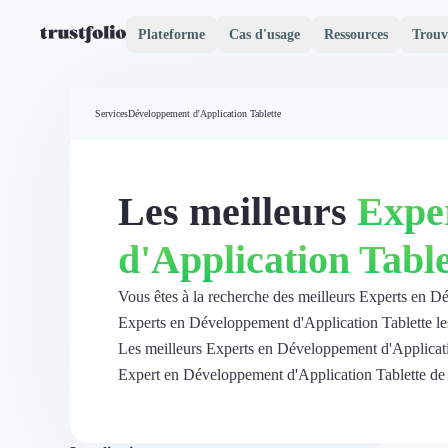
Plateforme
Cas d'usage
Ressources
Trouv
Pourquoi Trustfolio ?
Mesure de satisfaction
Services
Développement d'Application Tablette
Accueil
Collecte d'avis vérifiés B2B
Collecte d’avis Google
Import d'avis existants
Les meilleurs
Expe
Widgets d'avis
Partage d’avis multicanal
d'Application Table
Cas client
Vidéo de témoignage
Parrainage
Vous êtes à la recherche des meilleurs Experts en D
Intent data
Experts en Développement d'Application Tablette les 
Révéler le réseau
Les meilleurs Experts en Développement d'Applicatio
Vitrine & média
Expert en Développement d'Application Tablette de cett
Suivi du ROI
Voir tous nos avis clients
Découvrir