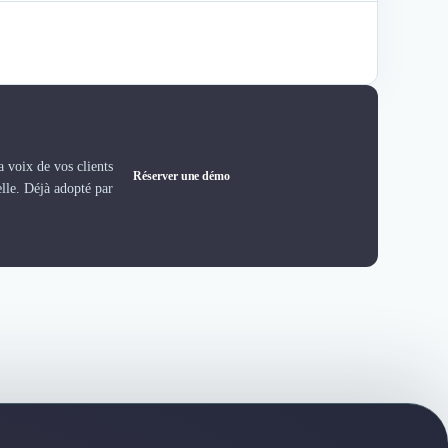
 voix de vos clients
Réserver une démo
elle. Déjà adopté par