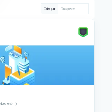
Trier par
vices web...)