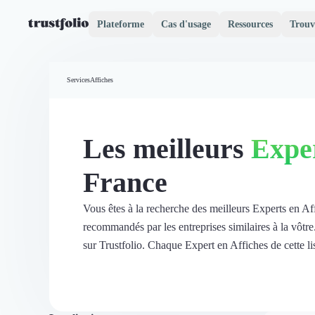
Plateforme
Cas d'usage
Ressources
Trouv
Pourquoi Trustfolio ?
Mesure de satisfaction
Services
Affiches
Accueil
Collecte d'avis vérifiés B2B
Collecte d’avis Google
Import d'avis existants
Les meilleurs
Exper
Widgets d'avis
Partage d’avis multicanal
France
Cas client
Vidéo de témoignage
Parrainage
Vous êtes à la recherche des meilleurs Experts en Af
Intent data
recommandés par les entreprises similaires à la vôtr
Révéler le réseau
sur Trustfolio. Chaque Expert en Affiches de cette list
Vitrine & média
Suivi du ROI
Voir tous nos avis clients
Découvrir