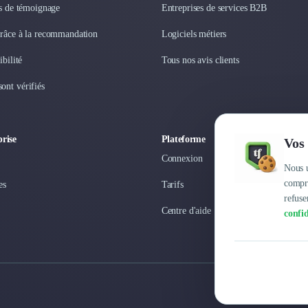
os de témoignage
Entreprises de services B2B
grâce à la recommandation
Logiciels métiers
ibilité
Tous nos avis clients
ont vérifiés
rise
Plateforme
Vos 
Connexion
Nous u
compre
es
Tarifs
refuse
Centre d'aide
confid