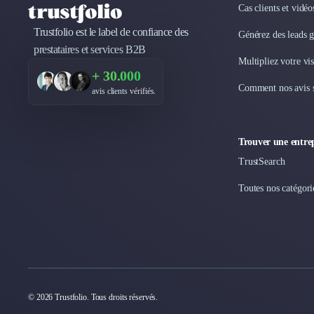
Marketing Automation
Cas clients et vidé
Brand Content
Trustfolio est le label de confiance des
Générez des leads 
Publicité
prestataires et services B2B
Communication
Multipliez votre vis
Influence Marketing
+ 30.000
Veille commerciale
Comment nos avis s
avis clients vérifiés.
Photographie
Salons
Études Marketing
Trouver une entrep
Présentations PowerPoint
TrustSearch
SMS Marketing
Toutes nos catégori
Email Marketing
Data Marketing
Logiciel Marketing
Logiciel Commercial
Assurance
Expertise Comptable
Subventions & Aides
© 2026 Trustfolio. Tous droits réservés.
Levée de fonds