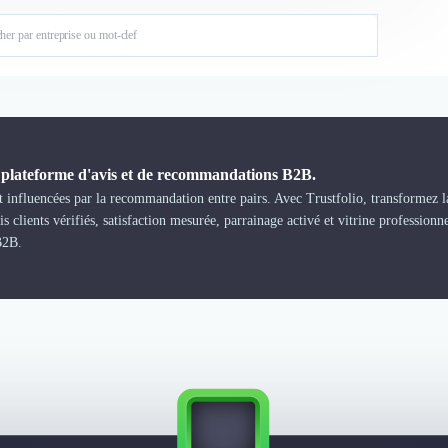
a plateforme d'avis et de recommandations B2B.
 influencées par la recommandation entre pairs. Avec Trustfolio, transformez la
s clients vérifiés, satisfaction mesurée, parrainage activé et vitrine professionn
B2B.