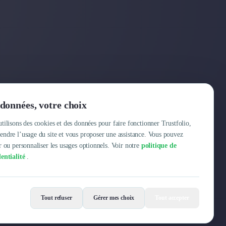
Entreprise
données, votre choix
Pourquoi Trustfolio ?
tilisons des cookies et des données pour faire fonctionner Trustfolio,
ndre l’usage du site et vous proposer une assistance. Vous pouvez
Offres d'emploi
r ou personnaliser les usages optionnels. Voir notre
politique de
entialité
.
Tout refuser
Gérer mes choix
Tout accepter
Mentions légales
Conditions Générales
Données personnelles