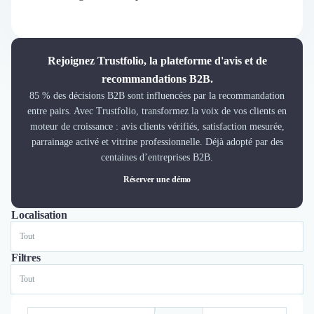
Découvrir
Découvrir
Découvrir
Découvrir le média
Rejoignez Trustfolio, la plateforme d'avis et de
Tarifs
recommandations B2B.
Demander une démo
85 % des décisions B2B sont influencées par la recommandation
Connexion
entre pairs. Avec Trustfolio, transformez la voix de vos clients en
Cabinet de Recrutement
moteur de croissance : avis clients vérifiés, satisfaction mesurée,
Intérim
parrainage activé et vitrine professionnelle. Déjà adopté par des
Formation
centaines d’entreprises B2B.
Teambuilding
Réserver une démo
Marque Employeur
Conseil en Management et Organisation
Localisation
Tout
Lyon
Paris
Nantes
Marseille
Lille
Nice
Gestion paie
Qualité de Vie au Travail (QVT)
Filtres
Portage Salarial
Responsabilité Sociétale des Entreprises (RSE)
Marketplace de freelance
Coaching