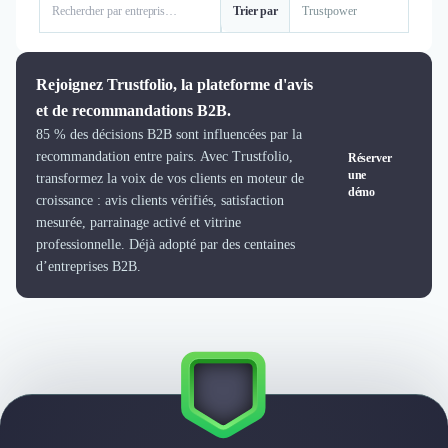
Trier par
Logiciel SIRH
Logiciel de Gestion des Recrutements (ATS)
Solutions pour CSE
Rejoignez Trustfolio, la plateforme d'avis
Marketing Digital
et de recommandations B2B.
Inbound Marketing
85 % des décisions B2B sont influencées par la
Image de Marque & Branding
recommandation entre pairs. Avec Trustfolio,
Réserver
Relations Presse et Publiques
une
transformez la voix de vos clients en moteur de
Prospection Commerciale
démo
croissance : avis clients vérifiés, satisfaction
Production Vidéo
mesurée, parrainage activé et vitrine
Goodies et Cadeaux d'affaires
professionnelle. Déjà adopté par des centaines
Événementiel
d’entreprises B2B.
Strategie Marketing et Positionnement
Search Engine Advertising (SEA)
Social Ads
Search Engine Optimisation (SEO)
Social Media
Growth Marketing
Marketing Automation