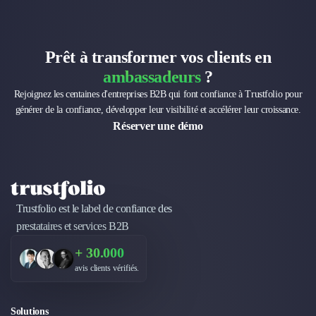
Brand Content
Publicité
Communication
Influence Marketing
Prêt à transformer vos clients en
Veille commerciale
ambassadeurs
?
Photographie
Rejoignez les centaines d'entreprises B2B qui font confiance à Trustfolio pour
Salons
générer de la confiance, développer leur visibilité et accélérer leur croissance.
Études Marketing
Réserver une démo
Présentations PowerPoint
SMS Marketing
Email Marketing
Data Marketing
Logiciel Marketing
Trustfolio est le label de confiance des
Logiciel Commercial
prestataires et services B2B
Assurance
+ 30.000
Expertise Comptable
avis clients vérifiés.
Subventions & Aides
Levée de fonds
Droit des Affaires
Solutions