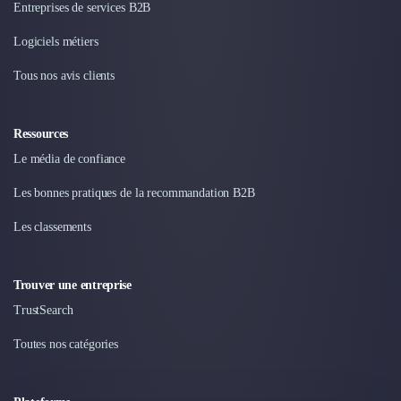
Entreprises de services B2B
Design Industriel
Packaging & Emballages
Logiciels métiers
Support Client
Tous nos avis clients
Téléphonie & Télécommunication
Chatbot
Maintenance et Infogérance
Ressources
BI, Analytics & Big Data
Le média de confiance
Graphisme & Illustration
Recherche Utilisateur
Les bonnes pratiques de la recommandation B2B
Design Thinking
Les classements
Stratégie Digitale
Développement Logiciel
Création de Site Internet
Trouver une entreprise
Développement d'Application Mobile
TrustSearch
Développement E-commerce
Direction Artistique
Toutes nos catégories
Cybersécurité
Logiciel E-Commerce