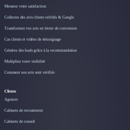
Externalisation Administrative
Mesurez votre satisfaction
Direction Financière Externalisée (DAF)
Transactions Services
Collectez des avis clients vérifiés & Google
Restructuring
Transformez vos avis en levier de conversion
Droit Commercial
Droit du Travail
Cas clients et vidéos de témoignage
Propriété Intellectuelle (IP/IT)
Générez des leads grâce à la recommandation
Banque
Gestion de trésorerie
Multipliez votre visibilité
Recouvrement
Financement de matériel ou équipement
Comment nos avis sont vérifiés
Due Diligence
Audit
Clients
Solutions de Paiement
Agences
Fiscalité
UX & UI Design
Cabinets de recrutement
Développement Web
Product Management
Cabinets de conseil
Internet of Things (IoT)