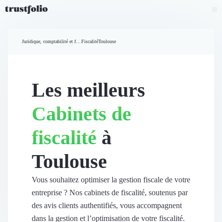
Pourquoi Trustfolio ?
Mesure de satisfaction
Juridique, comptabilité et finances
Fiscalité
Toulouse
Accueil
Collecte d'avis vérifiés B2B
Collecte d’avis Google
Import d'avis existants
Les meilleurs
Widgets d'avis
Partage d’avis multicanal
Cabinets de
Cas client
Vidéo de témoignage
fiscalité
à
Parrainage
Intent data
Toulouse
Révéler le réseau
Vitrine & média
Suivi du ROI
Vous souhaitez optimiser la gestion fiscale de votre
Voir tous nos avis clients
entreprise ? Nos cabinets de fiscalité, soutenus par
Découvrir
des avis clients authentifiés, vous accompagnent
Découvrir
dans la gestion et l’optimisation de votre fiscalité.