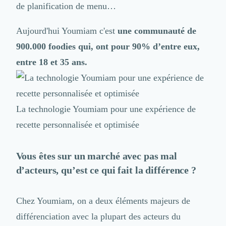
Brand Content
de planification de menu…
Publicité
Communication
Aujourd'hui Youmiam c'est
une communauté de
Influence Marketing
900.000 foodies qui, ont pour 90% d’entre eux,
Veille commerciale
Photographie
entre 18 et 35 ans.
Salons
Études Marketing
Présentations PowerPoint
La technologie Youmiam pour une expérience de
SMS Marketing
Email Marketing
recette personnalisée et optimisée
Data Marketing
Logiciel Marketing
Vous êtes sur un marché avec pas mal
Logiciel Commercial
d’acteurs, qu’est ce qui fait la différence ?
Assurance
Expertise Comptable
Subventions & Aides
Chez Youmiam, on a deux éléments majeurs de
Levée de fonds
différenciation avec la plupart des acteurs du
Droit des Affaires