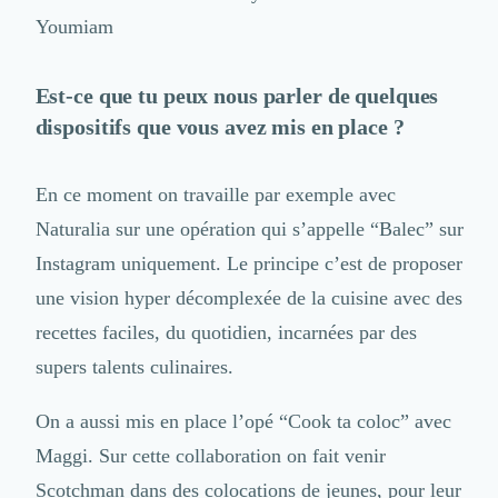
Intelligence Artificielle (IA)
Youmiam
Réalité Virtuelle (VR)
Bureaux d'Entreprise
Déménagement
Est-ce que tu peux nous parler de quelques
Impression
dispositifs que vous avez mis en place ?
Logistique
Traduction
Traiteur & Restauration
En ce moment on travaille par exemple avec
Conception & Aménagement de Bureaux
Naturalia sur une opération qui s’appelle “Balec” sur
Sourcing et Imports
Instagram uniquement. Le principe c’est de proposer
Office Management
Développement à l'international
une vision hyper décomplexée de la cuisine avec des
Accélérateurs et incubateurs
recettes faciles, du quotidien, incarnées par des
Autres
supers talents culinaires.
Réhabilitation et maintenance
Gestion Immobilière
On a aussi mis en place l’opé “Cook ta coloc” avec
Logiciel PropTech
Courtage en Energie
Maggi. Sur cette collaboration on fait venir
Désinfection & décontamination
Scotchman dans des colocations de jeunes, pour leur