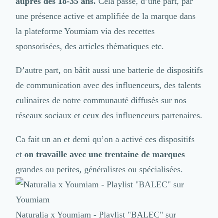
auprès des 18-35 ans.
Cela passe, d’une part, par
Design Industriel
une présence active et amplifiée de la marque dans
Packaging & Emballages
la plateforme Youmiam via des recettes
Support Client
Téléphonie & Télécommunication
sponsorisées, des articles thématiques etc.
Chatbot
Maintenance et Infogérance
D’autre part, on bâtit aussi
une batterie de dispositifs
BI, Analytics & Big Data
de communication
avec des influenceurs, des talents
Graphisme & Illustration
culinaires de notre communauté diffusés sur nos
Recherche Utilisateur
Design Thinking
réseaux sociaux et
ceux des influenceurs partenaires
.
Stratégie Digitale
Développement Logiciel
Ca fait un an et demi qu’on a activé ces dispositifs
Création de Site Internet
et
on travaille avec une trentaine de marques
Développement d'Application Mobile
grandes ou petites, généralistes ou spécialisées.
Développement E-commerce
Direction Artistique
Cybersécurité
Logiciel E-Commerce
Naturalia x Youmiam - Playlist "BALEC" sur