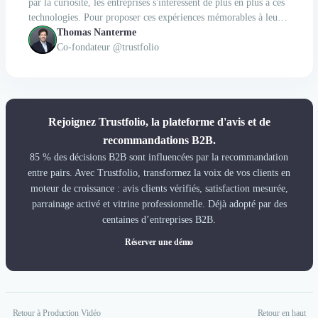
par la curiosité, les entreprises s'intéressent de plus en plus à ces
technologies. Pour proposer ces expériences mémorables à leurs
clients, elles font appel à des agences spécialisées telles que
Thomas Nanterme
Digital Immersion. Pour en...
Co-fondateur @trustfolio
Rejoignez Trustfolio, la plateforme d'avis et de
recommandations B2B.
85 % des décisions B2B sont influencées par la recommandation
entre pairs. Avec Trustfolio, transformez la voix de vos clients en
moteur de croissance : avis clients vérifiés, satisfaction mesurée,
parrainage activé et vitrine professionnelle. Déjà adopté par des
centaines d’entreprises B2B.
Réserver une démo
Retour à Production Vidéo
Retour en haut