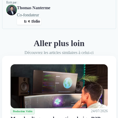
Ecrit par :
Thomas Nanterme
Co-fondateur
trustfolio
Aller plus loin
ng Digital
Rédaction de Cas Client
+4
Découvrez les articles similaires à celui-ci
avis clients Authentifiés par Trustfolio
24/07/2026
Production Vidéo