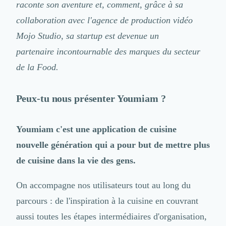
raconte son aventure et, comment, grâce à sa
opérations. Concrètement, comment ça se passe une collaboration avec eux ?
Logiciel SIRH
– Si tu devais définir Mojo Studio en un mot, ce serait...
collaboration avec l'agence de production vidéo
Logiciel de Gestion des Recrutements (ATS)
Solutions pour CSE
– Recommanderais-tu Mojo Studio à d’autres entreprises ?
Mojo Studio, sa startup est devenue un
Marketing Digital
partenaire incontournable des marques du secteur
Inbound Marketing
de la Food.
Image de Marque & Branding
Relations Presse et Publiques
Prospection Commerciale
Peux-tu nous présenter Youmiam ?
Production Vidéo
Goodies et Cadeaux d'affaires
Youmiam c'est une application de cuisine
Événementiel
Strategie Marketing et Positionnement
nouvelle génération qui a pour but de mettre plus
Search Engine Advertising (SEA)
de cuisine dans la vie des gens.
Social Ads
Search Engine Optimisation (SEO)
On accompagne nos utilisateurs tout au long du
Social Media
parcours : de l'inspiration à la cuisine en couvrant
Growth Marketing
Marketing Automation
aussi toutes les étapes intermédiaires d'organisation,