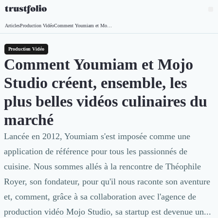
Pourquoi Trustfolio ?
Articles
Production Vidéo
Comment Youmiam et Mojo Studio créent, ensemble, les plus belles vidéos culinaires du marché
Accueil
Mesure de satisfaction
Collecte d'avis vérifiés B2B
Production Vidéo
Collecte d’avis Google
Comment Youmiam et Mojo
Import d'avis existants
Studio créent, ensemble, les
Widgets d'avis
Partage d’avis multicanal
plus belles vidéos culinaires du
Cas client
marché
Vidéo de témoignage
Parrainage
Lancée en 2012, Youmiam s'est imposée comme une
Intent data
application de référence pour tous les passionnés de
Révéler le réseau
Vitrine & média
cuisine. Nous sommes allés à la rencontre de Théophile
Suivi du ROI
Royer, son fondateur, pour qu'il nous raconte son aventure
Voir tous nos avis clients
et, comment, grâce à sa collaboration avec l'agence de
Découvrir
Découvrir
production vidéo Mojo Studio, sa startup est devenue un...