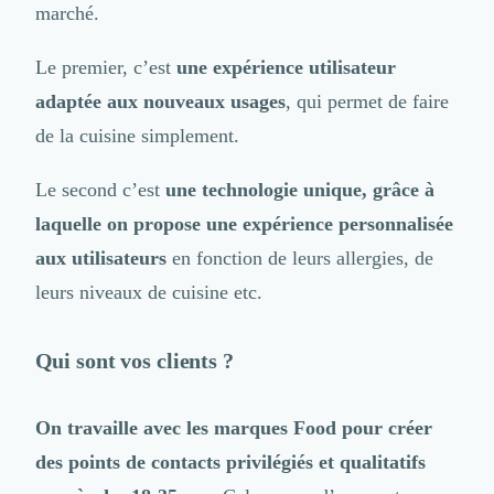
Externalisation Administrative
marché.
Direction Financière Externalisée (DAF)
Transactions Services
Le premier, c’est
une expérience utilisateur
Restructuring
adaptée aux nouveaux usages
, qui permet de faire
Droit Commercial
de la cuisine simplement.
Droit du Travail
Propriété Intellectuelle (IP/IT)
Le second c’est
une technologie unique, grâce à
Banque
Gestion de trésorerie
laquelle on propose une expérience personnalisée
Recouvrement
aux utilisateurs
en fonction de leurs allergies, de
Financement de matériel ou équipement
leurs niveaux de cuisine etc.
Due Diligence
Audit
Solutions de Paiement
Qui sont vos clients ?
Fiscalité
UX & UI Design
On travaille avec les marques Food pour créer
Développement Web
Product Management
des points de contacts privilégiés et qualitatifs
Internet of Things (IoT)