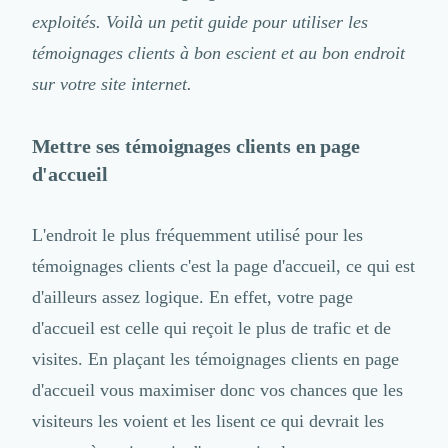
Logiciel SIRH
exploités. Voilà un petit guide pour utiliser les
Logiciel de Gestion des Recrutements (ATS)
témoignages clients à bon escient et au bon endroit
Solutions pour CSE
sur votre site internet.
Marketing Digital
Inbound Marketing
Image de Marque & Branding
Mettre ses témoignages clients en page
Relations Presse et Publiques
d'accueil
Prospection Commerciale
Production Vidéo
Goodies et Cadeaux d'affaires
L'endroit le plus fréquemment utilisé pour les
Événementiel
témoignages clients c'est la page d'accueil, ce qui est
Strategie Marketing et Positionnement
d'ailleurs assez logique. En effet, votre page
Search Engine Advertising (SEA)
d'accueil est celle qui reçoit le plus de trafic et de
Social Ads
Search Engine Optimisation (SEO)
visites. En plaçant les témoignages clients en page
Social Media
d'accueil vous maximiser donc vos chances que les
Growth Marketing
visiteurs les voient et les lisent ce qui devrait les
Marketing Automation