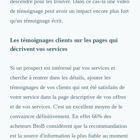
descendre pour les trouver. Dans ce cas-là
une vidéo
Externalisation Administrative
Direction Financière Externalisée (DAF)
de témoignage
peut avoir un impact encore plus fort
Transactions Services
qu'un témoignage écrit.
Restructuring
Droit Commercial
Les témoignages clients sur les pages qui
Droit du Travail
Propriété Intellectuelle (IP/IT)
décrivent vos services
Banque
Gestion de trésorerie
Si un prospect est intéressé par vos services et
Recouvrement
cherche à rentrer dans les détails, ajouter les
Financement de matériel ou équipement
Due Diligence
témoignages de vos clients qui ont été satisfaits de
Audit
votre service dans la page descriptive de vos offres
Solutions de Paiement
et de vos services. C'est un excellent moyen de le
Fiscalité
UX & UI Design
convaincre définitivement. En effet 66% des
Développement Web
acheteurs BtoB considèrent que la recommandation
Product Management
est la source d'information la plus fiable au moment
Internet of Things (IoT)