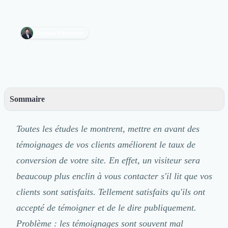
qu'ils ont accepté de témoigner et de le dire
Découvrir
Découvrir
publiquement. Problème : les témoignages sont...
Découvrir
Thomas Nanterme
mardi 14 juillet 2020
Découvrir le média
Tarifs
Demander une démo
Connexion
Cabinet de Recrutement
Sommaire
Intérim
Formation
– Mettre ses témoignages clients en page d'accueil
Teambuilding
Toutes les études le montrent, mettre en avant des
– Les témoignages clients sur le premier écran de la page d'accueil
Marque Employeur
– Les témoignages clients sur les pages qui décrivent vos services
témoignages de vos clients améliorent le taux de
Conseil en Management et Organisation
– Les témoignages clients sur les pages de contact ou d'inscription
conversion
de votre site. En effet, un visiteur sera
Gestion paie
– La page "Nos clients" ou "témoignages"
Qualité de Vie au Travail (QVT)
beaucoup plus enclin à vous contacter s'il lit que vos
Portage Salarial
clients sont satisfaits. Tellement satisfaits qu'ils ont
Responsabilité Sociétale des Entreprises (RSE)
accepté de témoigner et de le dire publiquement.
Marketplace de freelance
Problème : les témoignages sont souvent mal
Coaching