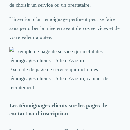
de choisir un service ou un prestataire.
Design Industriel
Packaging & Emballages
Support Client
L'insertion d'un témoignage pertinent peut se faire
Téléphonie & Télécommunication
sans perturber la mise en avant de vos services et de
Chatbot
votre valeur ajoutée.
Maintenance et Infogérance
BI, Analytics & Big Data
Graphisme & Illustration
Recherche Utilisateur
Design Thinking
Exemple de page de service qui inclut des
Stratégie Digitale
témoignages clients - Site d'Aviz.io, cabinet de
Développement Logiciel
recrutement
Création de Site Internet
Développement d'Application Mobile
Développement E-commerce
Les témoignages clients sur les pages de
Direction Artistique
contact ou d'inscription
Cybersécurité
Logiciel E-Commerce