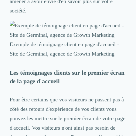
Brand Content
amener à avoir envie d'en savoir plus sur votre
Publicité
société.
Communication
Influence Marketing
Veille commerciale
Photographie
Salons
Exemple de témoignage client en page d'accueil -
Études Marketing
Site de Germinal, agence de Growth Marketing
Présentations PowerPoint
SMS Marketing
Les témoignages clients sur le premier écran
Email Marketing
Data Marketing
de la page d'accueil
Logiciel Marketing
Logiciel Commercial
Pour être certains que vos visiteurs ne passent pas à
Assurance
côté des retours d'expérience de vos clients vous
Expertise Comptable
Subventions & Aides
pouvez les mettre sur le premier écran de votre page
Levée de fonds
d'accueil. Vos visiteurs n'ont ainsi pas besoin de
Droit des Affaires