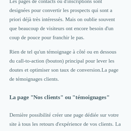
Intelligence Artificielle (IA)
Les pages de contacts ou d'inscriptions sont
Réalité Virtuelle (VR)
designées pour convertir les prospects qui sont a
Bureaux d'Entreprise
priori déjà très intéressés. Mais on oublie souvent
Déménagement
que beaucoup de visiteurs ont encore besoin d'un
Impression
Logistique
coup de pouce pour franchir le pas.
Traduction
Traiteur & Restauration
Rien de tel qu'un témoignage à côté ou en dessous
Conception & Aménagement de Bureaux
du call-to-action (bouton) principal pour lever les
Sourcing et Imports
doutes et optimiser son taux de conversion.La page
Office Management
Développement à l'international
de témoignages clients.
Accélérateurs et incubateurs
Autres
La page "Nos clients" ou "témoignages"
Réhabilitation et maintenance
Gestion Immobilière
Logiciel PropTech
Dernière possibilité créer une page dédiée sur votre
Courtage en Energie
site à tous les retours d'expérience de vos clients. La
Désinfection & décontamination