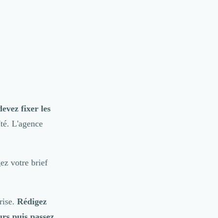
evez fixer les
ïté. L'agence
ez votre brief
rise.
Rédigez
urs puis passez