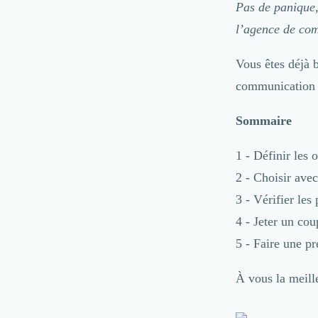
Pas de panique,
– Faire l'évaluation finale
Coaching
l’agence de com
Logiciel SIRH
Logiciel de Gestion des Recrutements (ATS)
Vous êtes déjà b
Solutions pour CSE
Marketing Digital
communication 
Inbound Marketing
Image de Marque & Branding
Sommaire
Relations Presse et Publiques
Prospection Commerciale
1 - Définir les 
Production Vidéo
2 - Choisir avec
Goodies et Cadeaux d'affaires
3 - Vérifier le
Événementiel
Strategie Marketing et Positionnement
4 - Jeter un co
Search Engine Advertising (SEA)
5 - Faire une pr
Social Ads
Search Engine Optimisation (SEO)
À vous la meil
Social Media
Growth Marketing