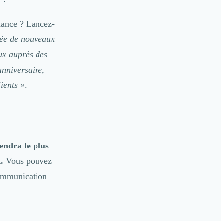
mance ? Lancez-
vée de nouveaux
aux auprès des
anniversaire,
ients »
.
endra le plus
.
Vous pouvez
communication