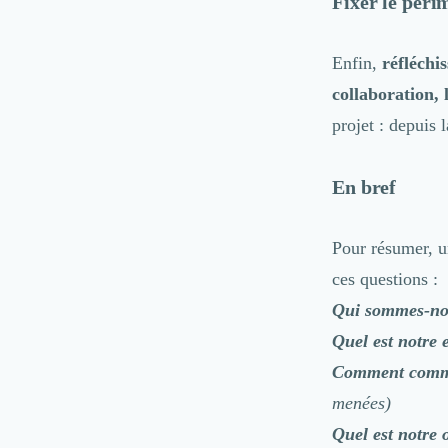
Fixer le péri
Logiciel E-Commerce
Intelligence Artificielle (IA)
Réalité Virtuelle (VR)
Enfin,
réfléchi
Bureaux d'Entreprise
collaboration, 
Déménagement
projet : depuis 
Impression
Logistique
Traduction
En bref
Traiteur & Restauration
Conception & Aménagement de Bureaux
Sourcing et Imports
Pour résumer, u
Office Management
ces questions :
Développement à l'international
Qui sommes-no
Accélérateurs et incubateurs
Quel est notre
Autres
Réhabilitation et maintenance
Comment commu
Gestion Immobilière
menées)
Logiciel PropTech
Quel est notre o
Courtage en Energie