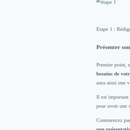
Marketing Automation
Brand Content
Publicité
Communication
Etape 1 : Rédig
Influence Marketing
Veille commerciale
Photographie
Présenter son
Salons
Études Marketing
Premier point, e
Présentations PowerPoint
SMS Marketing
besoins de votr
Email Marketing
aura ainsi une v
Data Marketing
Logiciel Marketing
Il est important
Logiciel Commercial
pour avoir une 
Assurance
Expertise Comptable
Commencez par 
Subventions & Aides
Levée de fonds
une présentatio