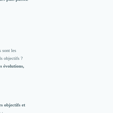
 sont les
s objectifs ?
s évolutions,
s objectifs et
 :