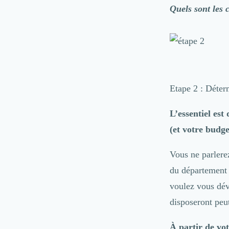
Désinfection & décontamination
Quels sont les 
Nettoyage & Ménage
Clubs & Réseaux Professionnels
Espaces de Coworking
Etape 2 : Déterm
L’essentiel es
(et votre budget
Vous ne parlerez
du département
voulez vous déve
disposeront peut
À partir de vot