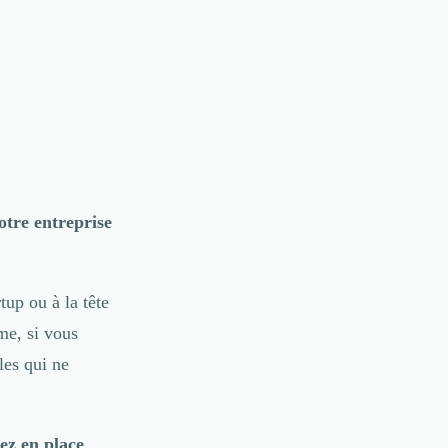
otre entreprise
tup ou à la tête
e, si vous
les qui ne
tez en place