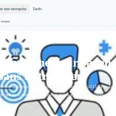
er une entreprise
Tarifs
e tromper)
isir la meilleure agen
sans se tromper)
tion référencées en France (source étude EY 2015). Pas facil
en précis. Communiquer est un enjeu vital pour la croissance d