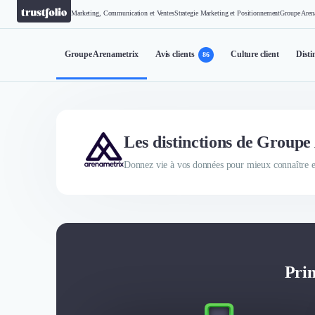
Marketing, Communication et Ventes
Strategie Marketing et Positionnement
Groupe Aren
Groupe Arenametrix
Avis clients
Culture client
Disti
86
Les distinctions de Group
Donnez vie à vos données pour mieux connaître et
Prin