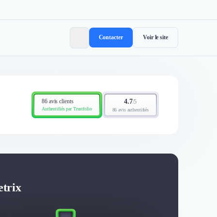
Contacter
Voir le site
86 avis clients
4.7
/
5
Authentifiés par Trustfolio
86 avis authentifiés
etrix