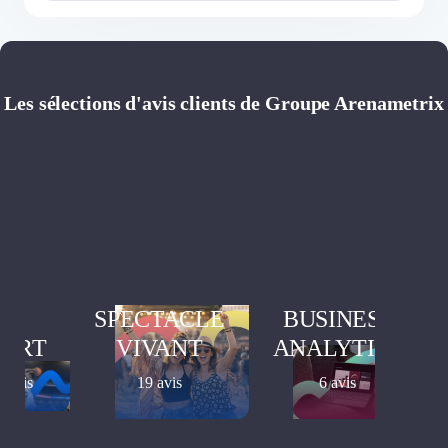
Les sélections d'avis clients de Groupe Arenametrix
SPECTACLE
BUSINESS
PORT
VIVANT
ANALYTICS
3 avis
19 avis
6 avis