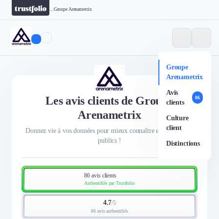
...
Groupe Arenametrix
Groupe
Arenametrix
Avis
Les avis clients de Groupe
86
clients
Arenametrix
Culture
client
Donnez vie à vos données pour mieux connaître et toucher vos
publics !
Distinctions
86 avis clients
Authentifiés par Trustfolio
4.7
/
5
86 avis authentifiés