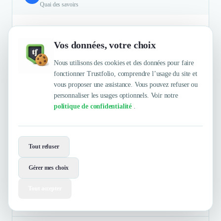
Quai des savoirs
Les livres d'or numériques GuestViews : une meilleure
connaissance des utilisateurs et de leur avis, une mesure de ces
Vos données, votre choix
éléments qui permet de ne pas être dans du ressenti mais dans
une information appuyée sur de la mesure factuelle. L'âge
Nous utilisons des cookies et des données pour faire
moyen des visiteurs et le genre ne sont pas réellement
fonctionner Trustfolio, comprendre l’usage du site et
disponibles en billetterie. Ici ça l'est et les visiteurs sont libres
vous proposer une assistance. Vous pouvez refuser ou
de donner ou non cette information : une vraie plus value.
personnaliser les usages optionnels. Voir notre
politique de confidentialité
.
Authentifié le 29/07/2025 par
En savoir plus
Tout refuser
Sunska Festival
Gérer mes choix
Tout accepter
Musique