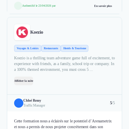
Authentifié le 23/04/2026 par
En savoir plus
Koezio
Voyages & Loisirs
Restaurants
Hotels & Tourisme
Koezio is a thrilling team adventure game full of excitement, to
experience with friends, as a family, school trip or company. In
a 100% themed environment, you must cross 5 ...
Afficher la suite
Chloé Remy
5
/5
Traffic Manager
Cette formation nous a éclairés sur le potentiel d’Arenametrix
et nous a permis de nous projeter concrètement dans son