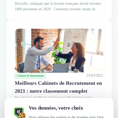
Doctolib, indiquait que la licorne française devait recruter
1000 personnes en 2020. Comment recruter autant de
talents en aussi peu de temps ? Comment s'entourer des
meilleurs quand on est encore en phase d'amorçage ? Face
aux...
23/03/2021
Cabinet de Recrutement
Meilleurs Cabinets de Recrutement en
2021 : notre classement complet
Recruter les meilleurs talents pour développer votre
activité est un passage obligatoire pour la croissance de
Vos données, votre choix
votre entreprise. Du stage au CDI en passant par le CDD
ou l’intérim, chaque type de recrutement a ses spécificités
Nous utilisons des cookies et des données pour faire