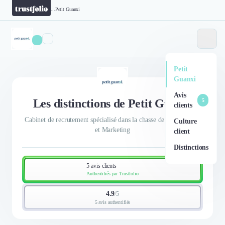
...
Petit Guanxi
Petit
Guanxi
Avis
Les distinctions de Petit Guanxi
5
clients
Cabinet de recrutement spécialisé dans la chasse de profils Sales
Culture
et Marketing
client
Distinctions
5 avis clients
Authentifiés par Trustfolio
4.9
/
5
5 avis authentifiés