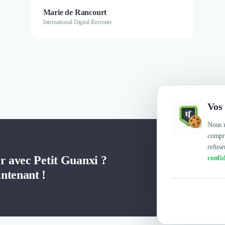
Marie de Rancourt
International Digital Recruiter
Vos 
Nous u
compre
refuse
er avec Petit Guanxi ?
confid
ntenant !