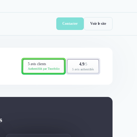
Contacter
Voir le site
5 avis clients
4.9
/
5
Authentifiés par Trustfolio
5 avis authentifiés
s