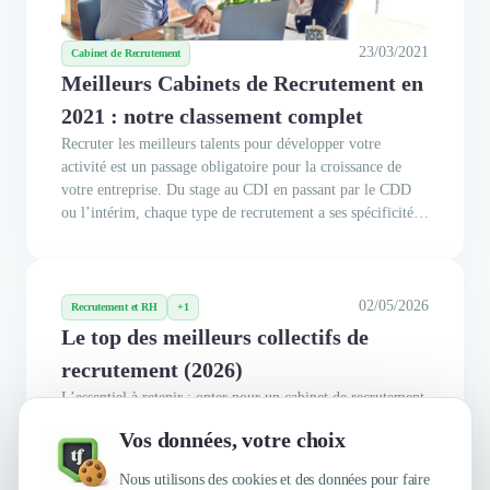
23/03/2021
Cabinet de Recrutement
Meilleurs Cabinets de Recrutement en
2021 : notre classement complet
Recruter les meilleurs talents pour développer votre
activité est un passage obligatoire pour la croissance de
votre entreprise. Du stage au CDI en passant par le CDD
ou l’intérim, chaque type de recrutement a ses spécificités
en matière de gestion des ressources humaines. C’est
pourquoi l’accompagnement par un cabinet de recrutement
vous...
02/05/2026
Recrutement et RH
+1
Le top des meilleurs collectifs de
recrutement (2026)
L’essentiel à retenir : opter pour un cabinet de recrutement
en collectif permet de bénéficier d’une expertise
Vos données, votre choix
mutualisée, d’outils performants et d’une meilleure qualité
de matching. Cette approche collaborative réduit les
Nous utilisons des cookies et des données pour faire
erreurs de casting, accélère le sourcing et sécurise