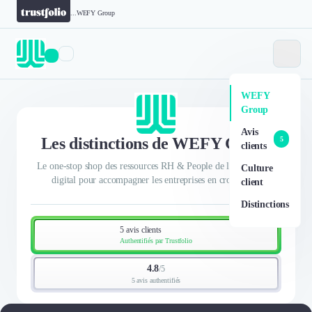
...
WEFY Group
WEFY
Group
Avis
Les distinctions de WEFY Group
5
clients
Le one-stop shop des ressources RH & People de l’écosystème
Culture
digital pour accompagner les entreprises en croissance.
client
Distinctions
5 avis clients
Authentifiés par Trustfolio
4.8
/
5
5 avis authentifiés