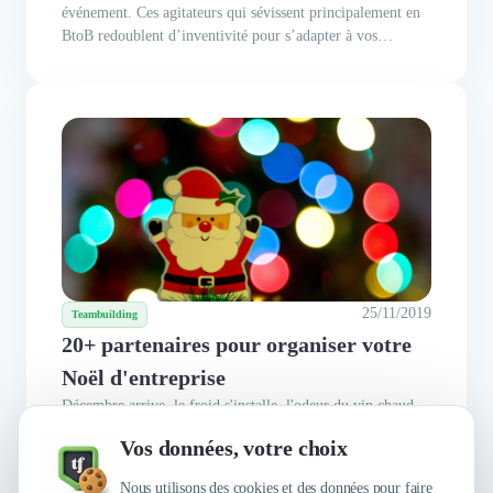
événement. Ces agitateurs qui sévissent principalement en
BtoB redoublent d’inventivité pour s’adapter à vos
demandes les plus folles. L’équipe de Trustfolio est partie
à la rencontre d’AMS Locations. Bonjour Stan, peux-tu
te...
25/11/2019
Teambuilding
20+ partenaires pour organiser votre
Noël d'entreprise
Décembre arrive, le froid s'installe, l'odeur du vin chaud
va parcourir les rues, les sapins de Noël vont prendre place
Vos données, votre choix
dans nos maisons, il est maintenant temps d'organiser votre
Noël d'entreprise et de fêter cette fin d'année avec toute
Nous utilisons des cookies et des données pour faire