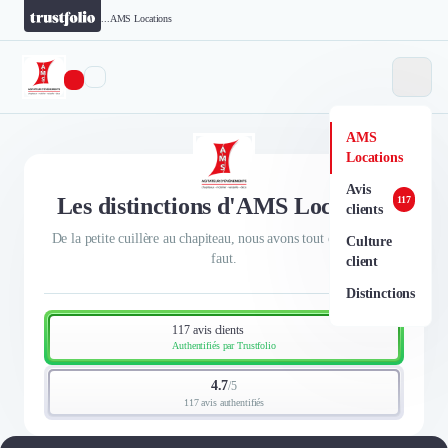
...
AMS Locations
AMS
Locations
Avis
Les distinctions d'AMS Locations
117
clients
De la petite cuillère au chapiteau, nous avons tout ce qu'il vous
Culture
faut.
client
Distinctions
117 avis clients
Authentifiés par Trustfolio
4.7
/
5
117 avis authentifiés