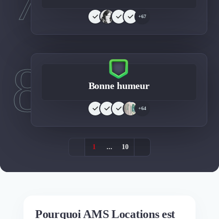
+67
8
Bonne humeur
+64
1
...
10
Pourquoi AMS Locations est