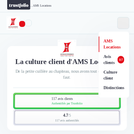
...
AMS Locations
AMS
Locations
Avis
La culture client d'AMS Locations
117
clients
De la petite cuillère au chapiteau, nous avons tout ce qu'il vous
Culture
faut.
client
Distinctions
117 avis clients
Authentifiés par Trustfolio
4.7
/
5
117 avis authentifiés