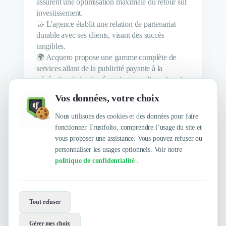
assurent une optimisation maximale du retour sur
investissement.
🤝 L'agence établit une relation de partenariat
durable avec ses clients, visant des succès
tangibles.
🌍 Acquero propose une gamme complète de
services allant de la publicité payante à la
génération de leads, répondant aux divers besoins
des entreprises.
Vos données, votre choix
🛠️ Leur approche personnalisée en matière de
design et développement web permet de créer des
Nous utilisons des cookies et des données pour faire
solutions sur mesure.
fonctionner Trustfolio, comprendre l’usage du site et
vous proposer une assistance. Vous pouvez refuser ou
personnaliser les usages optionnels. Voir notre
politique de confidentialité
.
Envie de travailler avec acquero.com ?
Tout refuser
Contactez-les maintenant !
Gérer mes choix