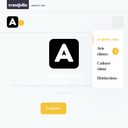
...
acquero.com
acquero.com
Avis
0
clients
Culture
client
acquero.com
Distinctions
Votre partenaire en marketing digital : expertise et résultats
garantis.
Contacter
Voir le site