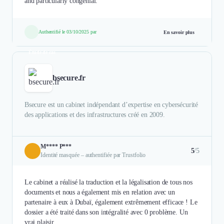
and particularly congenial.
Authentifié le 03/10/2025 par
En savoir plus
Étude de cas
bsecure.fr
Bsecure est un cabinet indépendant d’expertise en cybersécurité
des applications et des infrastructures créé en 2009.
M**** P***
5
/5
Identité masquée – authentifiée par Trustfolio
Le cabinet a réalisé la traduction et la légalisation de tous nos
documents et nous a également mis en relation avec un
partenaire à eux à Dubaï, également extrêmement efficace ! Le
dossier a été traité dans son intégralité avec 0 problème. Un
vrai plaisir.