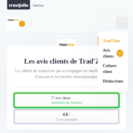
...
Trad'Zine
Trad'Zine
Avis
17
clients
Les avis clients de Trad'Zine
Culture
Le cabinet de traduction qui accompagne les meilleurs cabinets
client
d'avocats et les sociétés internationales.
Distinctions
17 avis clients
Authentifiés par Trustfolio
4.8
/
5
17 avis authentifiés