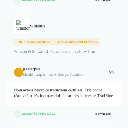
Étude de cas
winston
B2B
Services Juridiques
Conseil & Services Aux Entreprises
Winston & Strawn LLP is an international law firm.
R**** T***
5
/5
Identité masquée – authentifiée par Trustfolio
Nous avions besoin de traductions certifiées. Très bonne
réactivité et très bon travail de la part des équipes de Trad'Zine.
Authentifié le 16/10/2025 par
En savoir plus
Étude de cas