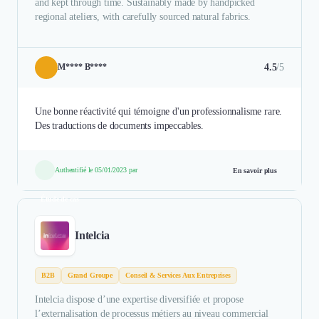
and kept through time. Sustainably made by handpicked
regional ateliers, with carefully sourced natural fabrics.
4.5
/5
M**** B****
Une bonne réactivité qui témoigne d'un professionnalisme rare.
Des traductions de documents impeccables.
Authentifié le 05/01/2023 par
En savoir plus
Étude de cas
Intelcia
B2B
Grand Groupe
Conseil & Services Aux Entreprises
Intelcia dispose d’une expertise diversifiée et propose
l’externalisation de processus métiers au niveau commercial