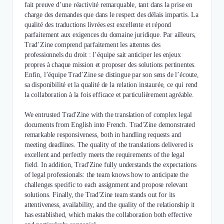
fait preuve d’une réactivité remarquable, tant dans la prise en
charge des demandes que dans le respect des délais impartis. La
qualité des traductions livrées est excellente et répond
parfaitement aux exigences du domaine juridique. Par ailleurs,
Trad’Zine comprend parfaitement les attentes des
professionnels du droit : l’équipe sait anticiper les enjeux
propres à chaque mission et proposer des solutions pertinentes.
Enfin, l’équipe Trad’Zine se distingue par son sens de l’écoute,
sa disponibilité et la qualité de la relation instaurée, ce qui rend
la collaboration à la fois efficace et particulièrement agréable.
We entrusted Trad'Zine with the translation of complex legal
documents from English into French. Trad'Zine demonstrated
remarkable responsiveness, both in handling requests and
meeting deadlines. The quality of the translations delivered is
excellent and perfectly meets the requirements of the legal
field. In addition, Trad'Zine fully understands the expectations
of legal professionals: the team knows how to anticipate the
challenges specific to each assignment and propose relevant
solutions. Finally, the Trad'Zine team stands out for its
attentiveness, availability, and the quality of the relationship it
has established, which makes the collaboration both effective