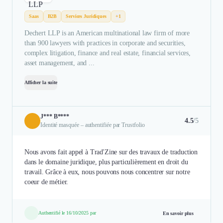
Saas
B2B
Services Juridiques
+1
Dechert LLP is an American multinational law firm of more
than 900 lawyers with practices in corporate and securities,
complex litigation, finance and real estate, financial services,
asset management, and ...
Afficher la suite
J*** B****
4.5
/5
Identité masquée – authentifiée par Trustfolio
Nous avons fait appel à Trad'Zine sur des travaux de traduction
dans le domaine juridique, plus particulièrement en droit du
travail. Grâce à eux, nous pouvons nous concentrer sur notre
coeur de métier.
Authentifié le 16/10/2025 par
En savoir plus