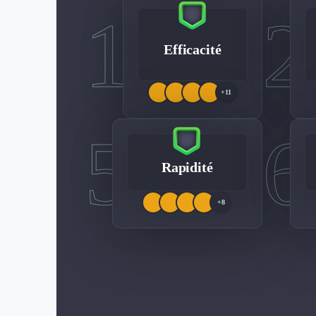
1
2
Efficacité
+11
5
6
Rapidité
+8