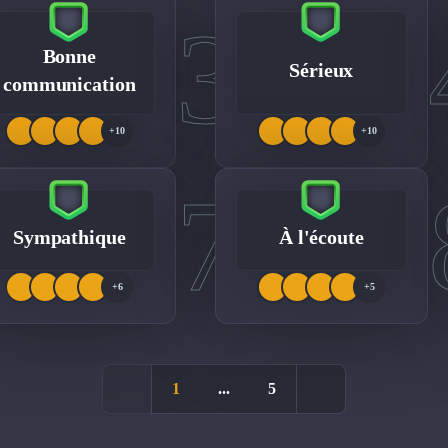
3
Bonne
Sérieux
communication
+10
+10
7
Sympathique
À l'écoute
+6
+5
1
...
5