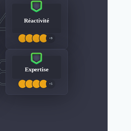
4
Réactivité
+9
8
Expertise
+5