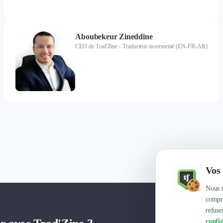
Aboubekeur Zineddine
CEO de Trad'Zine - Traducteur assermenté (EN-FR-AR)
Vos 
Nous u
compre
refuse
confid