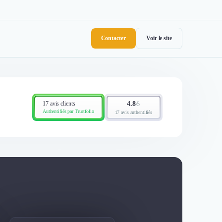
Contacter
Voir le site
17 avis clients
4.8
/
5
Authentifiés par Trustfolio
17 avis authentifiés