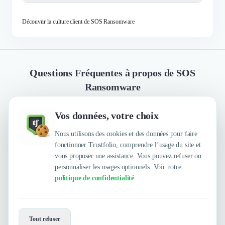
Découvrir la culture client de SOS Ransomware
Questions Fréquentes à propos de SOS
Ransomware
Vos données, votre choix
Quelles sont les principales qualités que leur
reconnaissent leurs clients ?
Nous utilisons des cookies et des données pour faire
fonctionner Trustfolio, comprendre l’usage du site et
vous proposer une assistance. Vous pouvez refuser ou
personnaliser les usages optionnels. Voir notre
Trustfolio a authentifié les feedbacks suivants :
politique de confidentialité
.
Efficacité, Rapidité, Réactivité, Approche 360°,
Compétence, Très bons rapports humains, Très bon
relationnel, Excellent rapport qualité/prix,
Envie de travailler avec SOS
Professionalisme, Service irréprochable,
Ransomware ?
Tout refuser