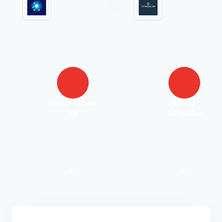
Vincent Redrado
Olivier
oyst
LePantalon
4
4
/
5
/
5