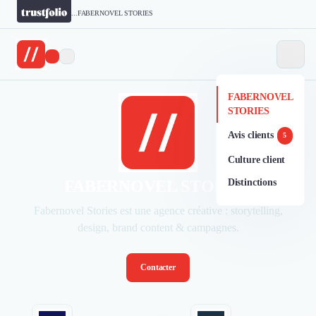
...
FABERNOVEL STORIES
FABERNOVEL
STORIES
Avis clients
5
Culture client
FABERNOVEL STORIES
Distinctions
Fabernovel Stories est une agence créative : storytelling,
design, brand content & campagnes.
Contacter