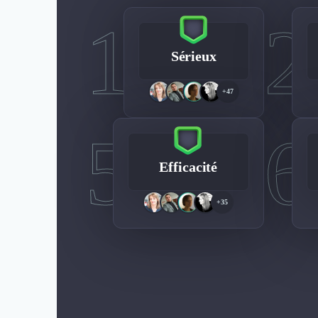
1
2
Sérieux
+47
5
6
Efficacité
+35