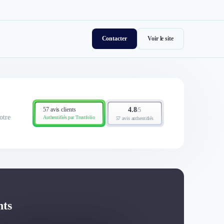
Contacter
Voir le site
57 avis clients
4.8
/
5
otre
Authentifiés par Trustfolio
57 avis authentifiés
nts