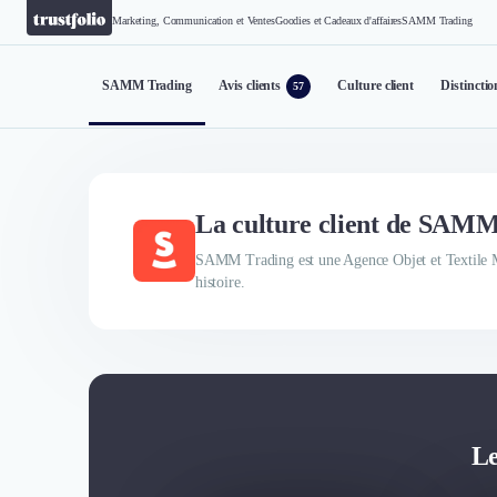
Marketing, Communication et Ventes
Goodies et Cadeaux d'affaires
SAMM Trading
SAMM Trading
Avis clients
Culture client
Distinctio
57
La culture client de SAM
SAMM Trading est une Agence Objet et Textile M
histoire.
Le