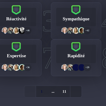
3
Réactivité
Sympathique
+46
+42
7
Expertise
Rapidité
+36
+29
1
...
11