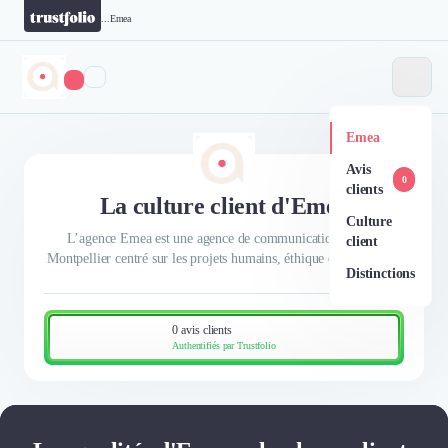
...
Emea
Emea
Avis
0
clients
La culture client d'Emea
Culture
L’agence Emea est une agence de communication basée à
client
Montpellier centré sur les projets humains, éthique et écologique
Distinctions
0 avis clients
Authentifiés par Trustfolio