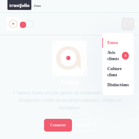
...
Emea
Emea
Avis
0
clients
Culture
client
Emea
Distinctions
L’agence Emea est une agence de communication basée à
Montpellier centré sur les projets humains, éthique et
écologique
Contacter
Voir le site