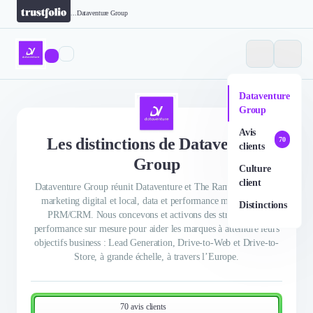
...
Dataventure Group
Dataventure
Group
Avis
Les distinctions de Dataventure
70
clients
Group
Culture
client
Dataventure Group réunit Dataventure et The Ramp, experts en
marketing digital et local, data et performance marketing, et
Distinctions
PRM/CRM. Nous concevons et activons des stratégies de
performance sur mesure pour aider les marques à atteindre leurs
objectifs business : Lead Generation, Drive-to-Web et Drive-to-
Store, à grande échelle, à travers l’Europe.
70 avis clients