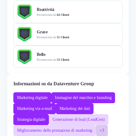
Reattività
Riconosciuto da
64 Clienti
Grave
Riconosciuto da
55 Clienti
Bello
Riconosciuto da
53 Clienti
Informazioni su da Dataventure Group
Marketing digitale
Immagine del marchio e branding
Marketing via e-mail
Marketing dei dati
Strategia digitale
Generazione di lead (LeadGen)
Miglioramento delle prestazioni di marketing
+3