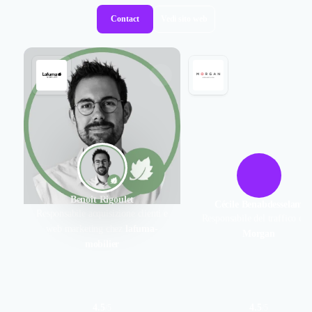
Contact
Vedi sito web
Benoit Rigoulet
Cécile Benabdesselam
Responsabile acquisizione clienti e
Responsabile del traffico che
web marketing chez
lafuma-
Morgan
mobilier
4.5
4.5
/
5
/
5