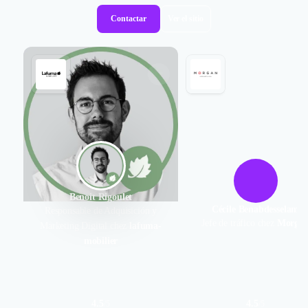
Contactar
Ver el sitio
Benoit Rigoulet
Cécile Benabdesselam
Responsable de Adquisición y
Jefe de tráfico chez
Morga
Marketing Digital chez
lafuma-
mobilier
4.5
4.5
/
5
/
5