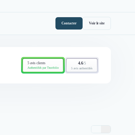
Contacter
Voir le site
5 avis clients
4.6
/
5
Authentifiés par Trustfolio
5 avis authentifiés