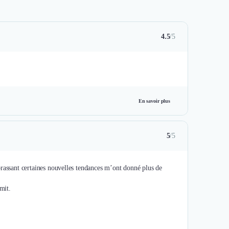
4.5
/5
En savoir plus
5
/5
brassant certaines nouvelles tendances m’ont donné plus de
mit.