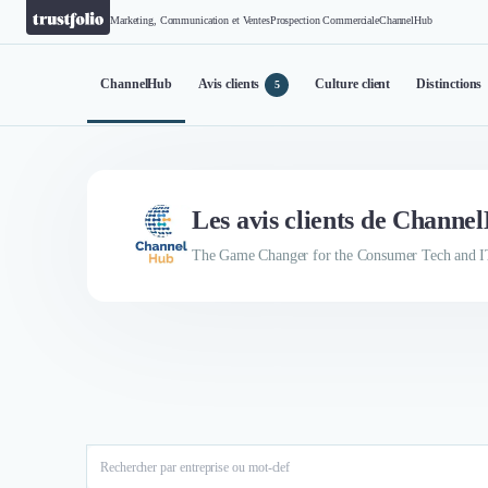
Marketing, Communication et Ventes
Prospection Commerciale
ChannelHub
ChannelHub
Avis clients
Culture client
Distinctions
5
Les avis clients de Channe
The Game Changer for the Consumer Tech and I