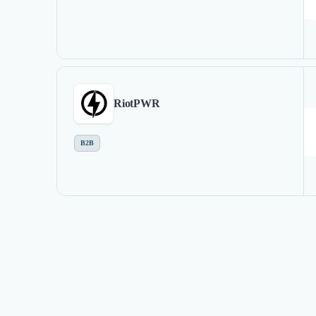
RiotPWR
B2B