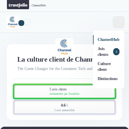
...
ChannelHub
ChannelHub
Avis
5
clients
La culture client de ChannelHub
Culture
The Game Changer for the Consumer Tech and IT channels
client
Distinctions
5 avis clients
Authentifiés par Trustfolio
4.6
/
5
5 avis authentifiés