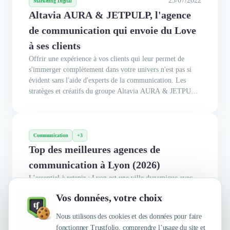
25/07/2022
Marketing Digital
Altavia AURA & JETPULP, l'agence
de communication qui envoie du Love
à ses clients
Offrir une expérience à vos clients qui leur permet de
s'immerger complètement dans votre univers n'est pas si
évident sans l'aide d'experts de la communication. Les
stratèges et créatifs du groupe Altavia AURA & JETPULP
ont choisi d'accompagner les marques à ce sujet à travers
une vision humaine du business. L'équipe de Trustfolio est
partie à...
Communication
+3
Top des meilleures agences de
communication à Lyon (2026)
L’essentiel à retenir : Lyon est une ville dynamique avec
une scène de communication florissante. Ce classement
Vos données, votre choix
vous présente les meilleures agences de communication de
la région en 2026, sélectionnées pour leur expertise et leur
Nous utilisons des cookies et des données pour faire
réputation.
fonctionner Trustfolio, comprendre l’usage du site et