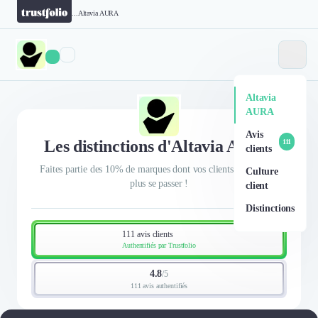
...
Altavia AURA
Altavia
AURA
Avis
Les distinctions d'Altavia AURA
111
clients
Faites partie des 10% de marques dont vos clients ne peuvent
Culture
plus se passer !
client
Distinctions
111 avis clients
Authentifiés par Trustfolio
4.8
/
5
111 avis authentifiés