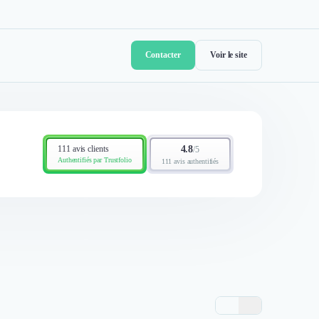
Contacter
Voir le site
111 avis clients
4.8
/
5
Authentifiés par Trustfolio
111 avis authentifiés