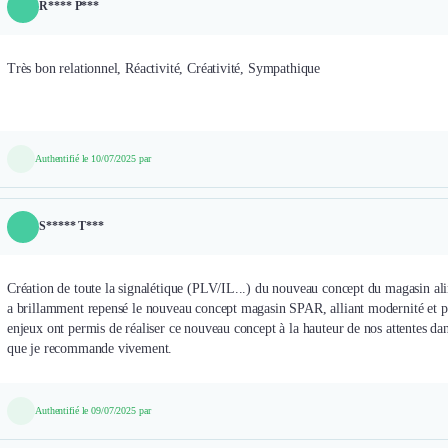
R**** P***
Très bon relationnel, Réactivité, Créativité, Sympathique
Authentifié le 10/07/2025 par
S***** T***
Création de toute la signalétique (PLV/IL...) du nouveau concept du magasin al
a brillamment repensé le nouveau concept magasin SPAR, alliant modernité et pro
enjeux ont permis de réaliser ce nouveau concept à la hauteur de nos attentes da
que je recommande vivement.
Authentifié le 09/07/2025 par