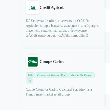
Crédit Agricole
DÃ©couvrez les offres et services du CrÃ©dit
Agricole : compte bancaire, assurance-vie, Ã©pargne,
placement, retraite, habitation, prÃ©voyance,
crÃ©dit conso ou auto, crÃ©dit immobilierâ¦
Groupe Casino
B2B
Commerce & Vente au détail
Mode & Habillement
+3
Casino Group or Casino Guichard-Perrachon is a
French mass-market retail group.