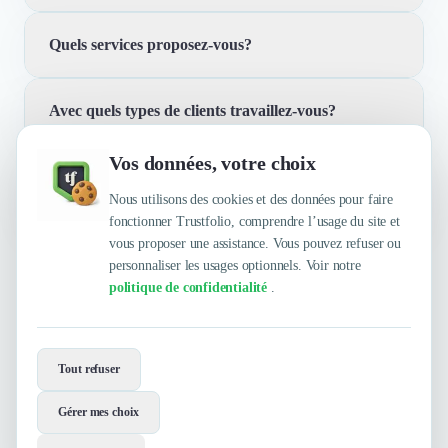
Quels services proposez-vous?
Nous nous spécialisons dans la gestion d'hôtels
indépendants. Notre approche personnalisée permet
d'optimiser les performances de chaque établissement,
Avec quels types de clients travaillez-vous?
Nous offrons une gamme complète de services, allant
en tenant compte de ses spécificités et de son marché
de la gestion opérationnelle quotidienne à la stratégie
local.
Vos données, votre choix
marketing et à la distribution. Notre objectif est
Quelles sont les principales qualités que leur
Nous travaillons avec des hôteliers indépendants qui
d'augmenter la rentabilité et la satisfaction des clients de
reconnaissent leurs clients ?
Nous utilisons des cookies et des données pour faire
cherchent à améliorer la performance de leur
nos partenaires.
fonctionner Trustfolio, comprendre l’usage du site et
établissement sans perdre leur identité unique. Nos
vous proposer une assistance. Vous pouvez refuser ou
clients apprécient notre approche flexible et notre
personnaliser les usages optionnels. Voir notre
Trustfolio a authentifié les feedbacks suivants :
engagement à long terme.
politique de confidentialité
.
Envie de travailler avec WIHP Hotels
?
Tout refuser
Contactez-les maintenant !
Gérer mes choix