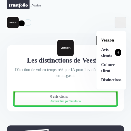
...
Veesion
Veesion
Avis
0
clients
Les distinctions de Veesion
Culture
Détection de vol en temps réel par IA pour la vidéosurveillance
client
en magasin
Distinctions
0 avis clients
Authentifiés par Trustfolio