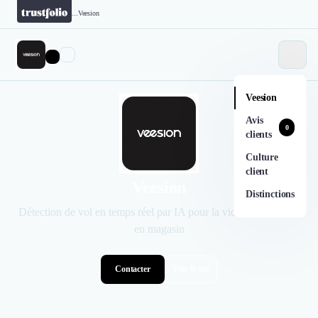
...
Veesion
Veesion
Avis
0
clients
Culture
client
Veesion
Distinctions
Détection de vol en temps réel par IA pour la vidéosurveillance
en magasin
Contacter
Voir le site