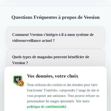
Questions Fréquentes à propos de Veesion
Comment Veesion s'intègre-t-il à mon système de
vidéosurveillance actuel ?
Quels types de magasins peuvent bénéficier de
Veesion s'intègre à vos systèmes de vidéosurveillance
Veesion ?
existants, qu'il s'agisse de CCTV ou de DVR. Notre
algorithme analyse les vidéos en temps réel pour
Vos données, votre choix
détecter les comportements suspects liés au vol à
Quelles sont les principales qualités que leur
Veesion est conçu pour fonctionner dans divers
l'étalage. Vous recevez des alertes immédiates avec des
reconnaissent leurs clients ?
Nous utilisons des cookies et des données pour faire
environnements de vente au détail, des petites
extraits vidéo de 5 secondes pour une intervention
fonctionner Trustfolio, comprendre l’usage du site et
boutiques aux grandes surfaces. Notre solution est
rapide.
vous proposer une assistance. Vous pouvez refuser ou
particulièrement efficace dans les magasins où le vol à
personnaliser les usages optionnels. Voir notre
Trustfolio a authentifié les feedbacks suivants :
l'étalage est un problème récurrent. Nous travaillons
politique de confidentialité
.
avec des clients à travers la France pour améliorer leurs