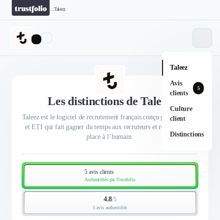
...
Taleez
Taleez
Avis
5
clients
Les distinctions de Taleez
Culture
Taleez est le logiciel de recrutement français conçu pour les PME
client
et ETI qui fait gagner du temps aux recruteurs et redonne de la
Distinctions
place à l’humain.
5 avis clients
Authentifiés par Trustfolio
4.8
/
5
5 avis authentifiés