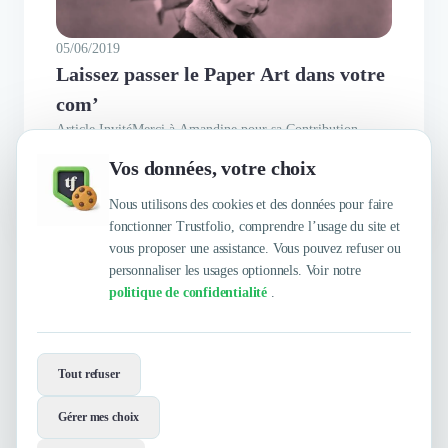
05/06/2019
Laissez passer le Paper Art dans votre
com’
Article InvitéMerci à Amandine pour sa Contribution
! Studio Bolide est une agence de communication qui est
Vos données, votre choix
unique, car elle est nomade et s'infiltre dans vos bureaux !
#communication #startup On a laissé s’écraser les petits
Nous utilisons des cookies et des données pour faire
papiers, papiers chiffons, papiers buvards. Même au sein
fonctionner Trustfolio, comprendre l’usage du site et
des écoles, on préfère aujourd’hui les tablettes. Mais ne...
vous proposer une assistance. Vous pouvez refuser ou
personnaliser les usages optionnels. Voir notre
politique de confidentialité
.
Envie de travailler avec Studio Bolide
?
Tout refuser
Contactez-les maintenant !
Gérer mes choix