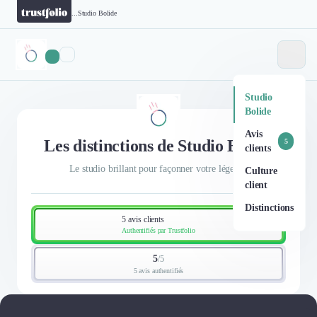
...
Studio Bolide
Studio
Bolide
Avis
Les distinctions de Studio Bolide
5
clients
Le studio brillant pour façonner votre légende
Culture
client
Distinctions
5 avis clients
Authentifiés par Trustfolio
5
/
5
5 avis authentifiés