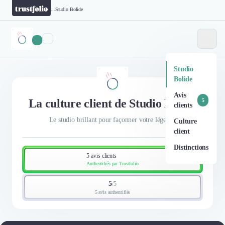
...
Studio Bolide
Studio
Bolide
Avis
La culture client de Studio Bolide
5
clients
Le studio brillant pour façonner votre légende
Culture
client
Distinctions
5 avis clients
Authentifiés par Trustfolio
5
/
5
5 avis authentifiés