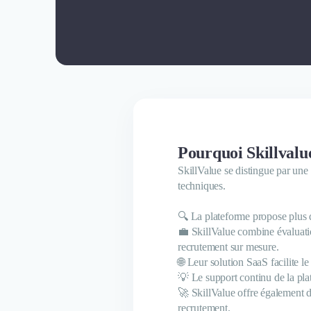
Pourquoi Skillvalue
SkillValue se distingue par une
techniques.
🔍 La plateforme propose plus d
💼 SkillValue combine évaluatio
recrutement sur mesure.
🌐 Leur solution SaaS facilite l
💡 Le support continu de la plat
🚀 SkillValue offre également d
recrutement.