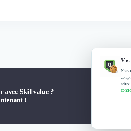
Vos 
Nous u
compre
refuse
r avec Skillvalue ?
confid
ntenant !