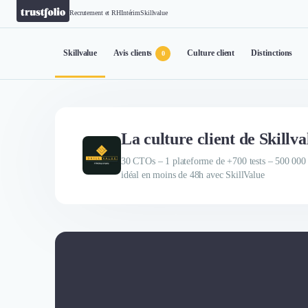
Recrutement et RH
Intérim
Skillvalue
Skillvalue
Avis clients
Culture client
Distinctions
0
La culture client de Skillva
30 CTOs – 1 plateforme de +700 tests – 500 000
idéal en moins de 48h avec SkillValue