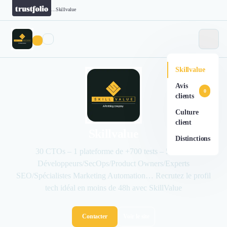
...
Skillvalue
Skillvalue
Avis
0
clients
Culture
client
Skillvalue
Distinctions
30 CTOs – 1 plateforme de +700 tests – 500 000
Développeurs/SecOps/Product Owners/Experts
SEO/Spécialistes Marketing Automation… Recrutez le profil
tech idéal en moins de 48h avec SkillValue
Contacter
Voir le site