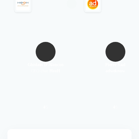
Ghislain D'Alancon
Pierre Saal
CEO chez
HeoH
adweknow
4
4
/
5
/
5