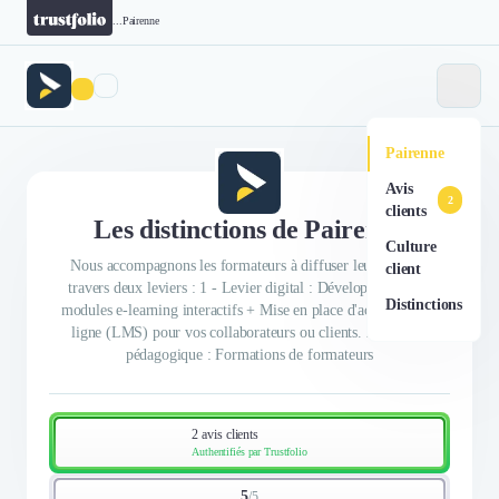
...
Pairenne
Pairenne
Avis
2
clients
Les distinctions de Pairenne
Culture
Nous accompagnons les formateurs à diffuser leur savoir à
client
travers deux leviers : 1 - Levier digital : Développement de
Distinctions
modules e-learning interactifs + Mise en place d'académies en
ligne (LMS) pour vos collaborateurs ou clients. 2 - Levier
pédagogique : Formations de formateurs
2 avis clients
Authentifiés par Trustfolio
5
/
5