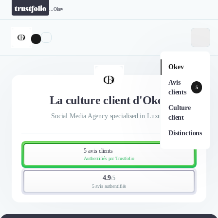
...
Okev
Okev
Avis
5
clients
La culture client d'Okev
Culture
Social Media Agency specialised in Luxury
client
Distinctions
5 avis clients
Authentifiés par Trustfolio
4.9
/
5
5 avis authentifiés