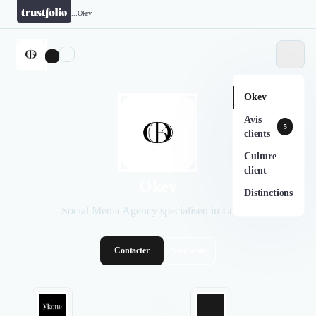
...
Okev
Okev
Avis
5
clients
Culture
client
Okev
Distinctions
Social Media Agency specialised in Luxury
Contacter
Voir le site