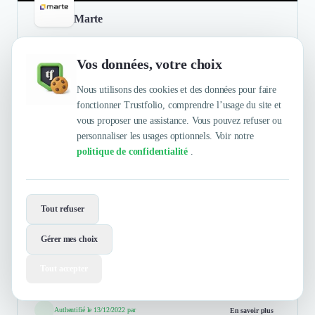
Marte
Services Informatiques
Vos données, votre choix
Cabinet à même de réaliser des prestations de conseil ainsi que
la mise en œuvre de ses propres recommandations, Marte
Nous utilisons des cookies et des données pour faire
propose une approche globale qui s’appuie sur la
fonctionner Trustfolio, comprendre l’usage du site et
complémentarité de ...
vous proposer une assistance. Vous pouvez refuser ou
personnaliser les usages optionnels. Voir notre
Afficher la suite
politique de confidentialité
.
David Candiard
5
/5
Directeur Associé | Marketing/Vente
Tout refuser
Je recommande l’accompagnement de LeadActiv à toutes les
Gérer mes choix
sociétés qui ont une problématique d’acquisition client – c’est
un vrai coup de boost pour acquérir de nouvelles références !
Tout accepter
Authentifié le 13/12/2022 par
En savoir plus