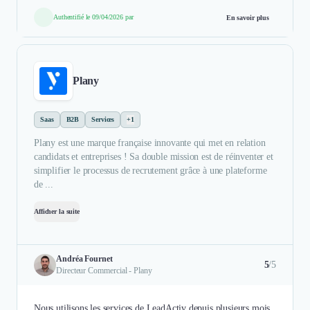
Authentifié le 09/04/2026 par
En savoir plus
Plany
Saas
B2B
Services
+1
Plany est une marque française innovante qui met en relation
candidats et entreprises ! Sa double mission est de réinventer et
simplifier le processus de recrutement grâce à une plateforme
de ...
Afficher la suite
Andréa Fournet
5
/5
Directeur Commercial - Plany
Nous utilisons les services de LeadActiv depuis plusieurs mois