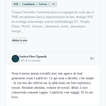
B2B
Cosmétiques
Services
+11
Trianon Scientific Communication accompagne les scale-ups et
PME européennes dans la transformation de leur stratégie RSE
en avantage économique concret (méthodologie P3 : People,
Planet, Profit). Secteurs : pharmacie, textile, alimentaire,
énergie, ...
Afficher la suite
Audrey-Flore Ngomsik
5
/5
CEO & co-founder
Nous n'avions jamais travaillé avec une agence de lead
generation avant LeadActiv. Ce qui nous a décidée, c'est simple
: ils ont mis des chiffres sur la table basés sur leur expérience
terrain. Résultats attendus, volume de travail, délais. Leurs
concurrents restaient vagues. LeadActiv s'est engagé. Et ils ont
livré.