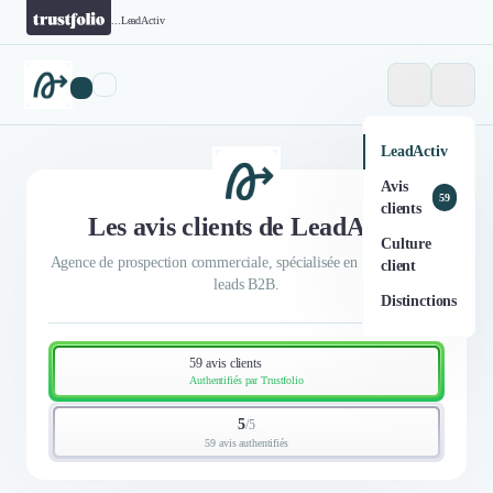
...
LeadActiv
LeadActiv
Avis
59
clients
Les avis clients de LeadActiv
Culture
Agence de prospection commerciale, spécialisée en génération de
client
leads B2B.
Distinctions
59 avis clients
Authentifiés par Trustfolio
5
/
5
59 avis authentifiés