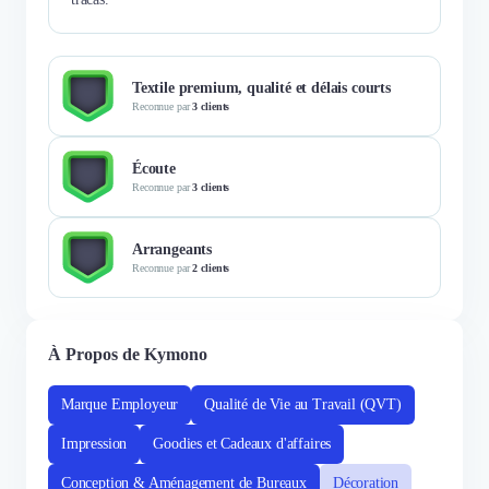
Textile premium, qualité et délais courts
Reconnue par
3 clients
Écoute
Reconnue par
3 clients
Arrangeants
Reconnue par
2 clients
À Propos de Kymono
Marque Employeur
Qualité de Vie au Travail (QVT)
Impression
Goodies et Cadeaux d'affaires
Conception & Aménagement de Bureaux
Décoration