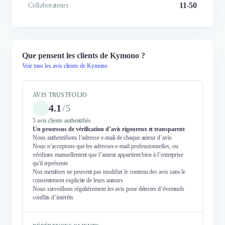
11-50
Collaborateurs
Enfin des vêtements top proposés
pour les personnaliser ! Service et
Que pensent les clients de Kymono ?
qualité au top, ma team est ravi
Voir tous les avis clients de Kymono
d'avoir reçu de magnifiques Kway
:)
AVIS TRUSTFOLIO
4.1
/
5
5 avis clients authentifiés
Un processus de vérification d’avis rigoureux et transparent
Nous authentifions l’adresse e-mail de chaque auteur d’avis
Gabriel Roucel
Nous n’acceptons que les adresses e-mail professionnelles, ou
CEO & Founder
vérifions manuellement que l’auteur appartient bien à l’entreprise
qu'il représente
Nos membres ne peuvent pas modifier le contenu des avis sans le
consentement explicite de leurs auteurs
Nous surveillons régulièrement les avis pour détecter d’éventuels
conflits d’intérêts