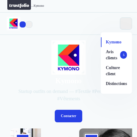
...
Kymono
Kymono
Avis
5
clients
Culture
client
Kymono
Distinctions
Startup outfits on demand — #Textile #Personnalisé
#Vêtements
Contacter