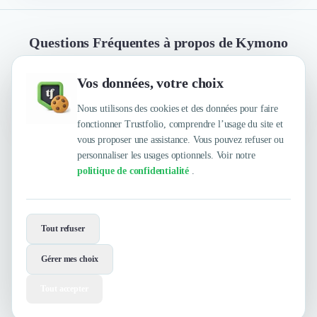
Questions Fréquentes à propos de Kymono
Vos données, votre choix
Quelles sont les principales qualités que leur
reconnaissent leurs clients ?
Nous utilisons des cookies et des données pour faire
fonctionner Trustfolio, comprendre l’usage du site et
vous proposer une assistance. Vous pouvez refuser ou
personnaliser les usages optionnels. Voir notre
Trustfolio a authentifié les feedbacks suivants :
politique de confidentialité
.
Arrangeants, Textile premium, qualité et délais courts,
Écoute
Envie de travailler avec Kymono ?
Tout refuser
Contactez-les maintenant !
Gérer mes choix
Contacter
Tout accepter